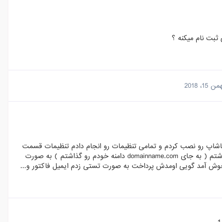
ثبت نام میکنه ؟
ن 15، 2018
اشاپ رو نصب کردم و تمامی تنظیمات رو انجام دادم تنظیمات قسمت
ایمیل رو هم کامل انجام دادم و ایمیل shop@domainname.com رو هم گذاشتم ( به جای domainname.com دامنه خودم رو گذاشتم ) به صورت
خوش آمد گویی اومدش پرداخت به صورت تستی زدم ایمیل فاکتور و...