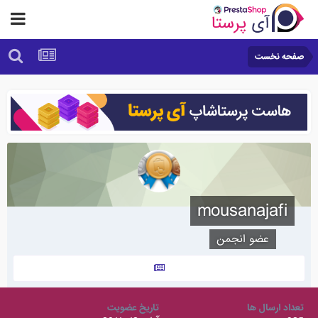
صفحه نخست
mousanajafi
عضو انجمن
تعداد ارسال ها
تاریخ عضویت