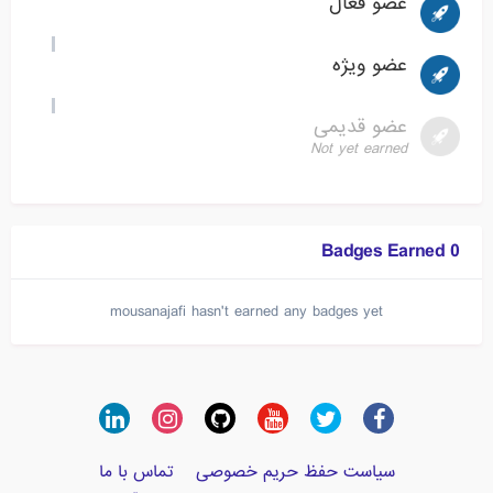
عضو فعال
عضو ویژه
عضو قدیمی
Not yet earned
0 Badges Earned
mousanajafi hasn't earned any badges yet
سیاست حفظ حریم خصوصی
تماس با ما