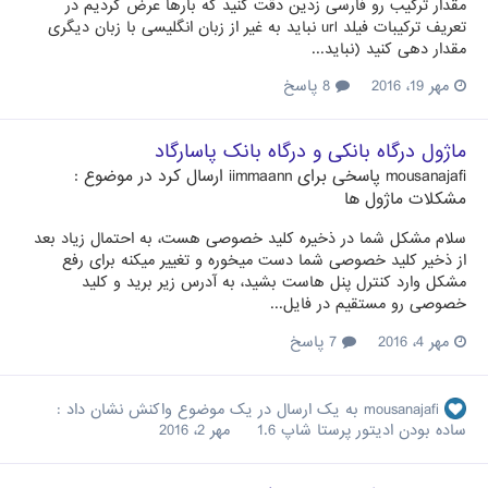
مقدار ترکیب رو فارسی زدین دقت کنید که بارها عرض کردیم در
تعریف ترکیبات فیلد url نباید به غیر از زبان انگلیسی با زبان دیگری
مقدار دهی کنید (نباید...
مهر 19، 2016
8 پاسخ
ماژول درگاه بانکی و درگاه بانک پاسارگاد
mousanajafi
پاسخی برای
iimmaann
ارسال کرد در موضوع :
مشکلات ماژول ها
سلام مشکل شما در ذخیره کلید خصوصی هست، به احتمال زیاد بعد
از ذخیر کلید خصوصی شما دست میخوره و تغییر میکنه برای رفع
مشکل وارد کنترل پنل هاست بشید، به آدرس زیر برید و کلید
خصوصی رو مستقیم در فایل...
مهر 4، 2016
7 پاسخ
mousanajafi
به یک ارسال در یک موضوع واکنش نشان داد :
ساده بودن ادیتور پرستا شاپ 1.6
مهر 2، 2016