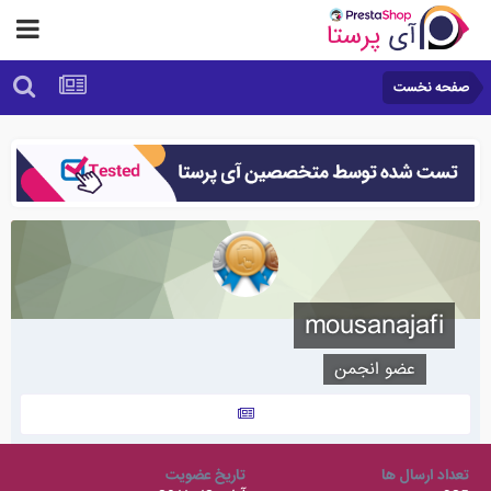
صفحه نخست
mousanajafi
عضو انجمن
تعداد ارسال ها
تاریخ عضویت