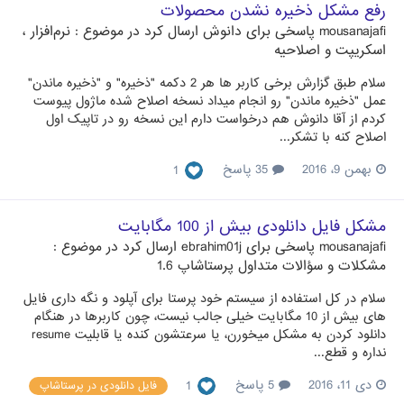
رفع مشکل ذخیره نشدن محصولات
mousanajafi
پاسخی برای
دانوش
ارسال کرد در موضوع :
نرم‌افزار ،
اسکریپت و اصلاحیه
سلام طبق گزارش برخی کاربر ها هر 2 دکمه "ذخیره" و "ذخیره ماندن"
عمل "ذخیره ماندن" رو انجام میداد نسخه اصلاح شده ماژول پیوست
کردم از آقا دانوش هم درخواست دارم این نسخه رو در تاپیک اول
اصلاح کنه با تشکر...
بهمن 9، 2016
35 پاسخ
1
مشکل فایل دانلودی بیش از 100 مگابایت
mousanajafi
پاسخی برای
ebrahim01j
ارسال کرد در موضوع :
مشکلات و سؤالات متداول پرستاشاپ 1.6
سلام در کل استفاده از سیستم خود پرستا برای آپلود و نگه داری فایل
های بیش از 10 مگابایت خیلی جالب نیست، چون کاربرها در هنگام
دانلود کردن به مشکل میخورن، یا سرعتشون کنده یا قابلیت resume
نداره و قطع...
دی 11، 2016
5 پاسخ
1
فایل دانلودی در پرستاشاپ