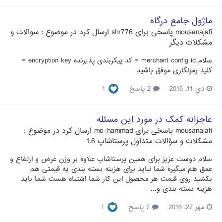
ماژول جامع درگاه
mousanajafi
پاسخی برای
shr776
ارسال کرد در موضوع :
سوالات و
مشکلات دیگر
سلام merchant config id = کد پیکربندی پذیرنده encryption key =
کلید رمزنگاری موفق باشید
دی 11، 2016
2 پاسخ
1
عاجزانه کمک در مورد این مسئله
mousanajafi
پاسخی برای
mo-hammad
ارسال کرد در موضوع :
مشکلات و سؤالات متداول پرستاشاپ 1.6
سلام دوست عزیز برای همین پرستاشاپ علاوه بر وزن عرض و ارتفاع و
عمق هم میگیره شما نباید برای هزینه بسته بندی یه قیمتی هم
بکشید روی قیمت هر محصول این کار شما اشتباه هست شما باید
هزینه بسته بندی و...
مهر 27، 2016
7 پاسخ
1