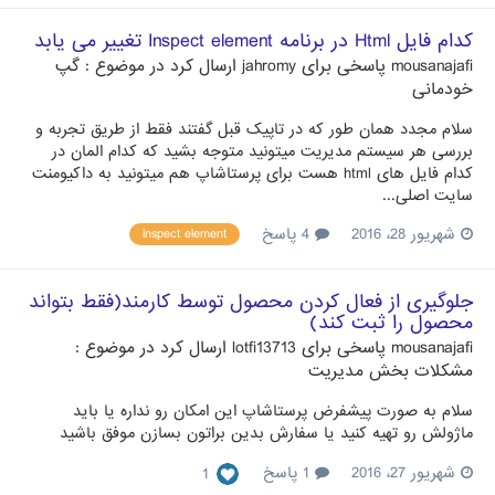
کدام فایل Html در برنامه Inspect element تغییر می یابد
mousanajafi
پاسخی برای
jahromy
ارسال کرد در موضوع :
گپ
خودمانی
سلام مجدد همان طور که در تاپیک قبل گفتند فقط از طریق تجربه و
بررسی هر سیستم مدیریت میتونید متوجه بشید که کدام المان در
کدام فایل های html هست برای پرستاشاپ هم میتونید به داکیومنت
سایت اصلی...
شهریور 28، 2016
4 پاسخ
inspect element
جلوگیری از فعال کردن محصول توسط کارمند(فقط بتواند
محصول را ثبت کند)
mousanajafi
پاسخی برای
lotfi13713
ارسال کرد در موضوع :
مشکلات بخش مدیریت
سلام به صورت پیشفرض پرستاشاپ این امکان رو نداره یا باید
ماژولش رو تهیه کنید یا سفارش بدین براتون بسازن موفق باشید
شهریور 27، 2016
1 پاسخ
1