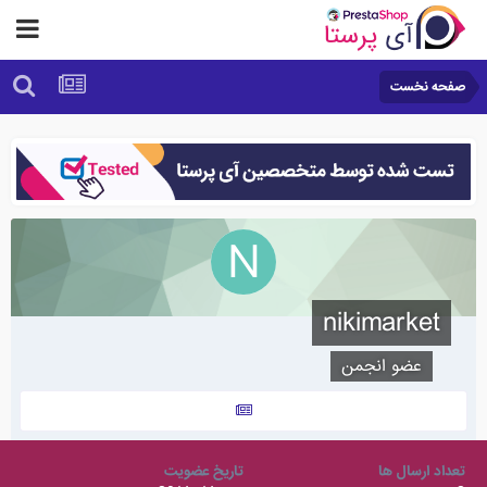
صفحه نخست
nikimarket
عضو انجمن
تعداد ارسال ها
تاریخ عضویت