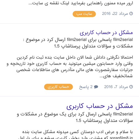
ارور میده ممنون راهنمایی بفرمایید لینک نقشه ی سایت...
مرداد 22، 2016
سایت مپ
مشکل در حساب کاربری
film2serial
پاسخی برای
film2serial
ارسال کرد در موضوع :
مشکلات و سؤالات متداول پرستاشاپ 1.5
احتمالا نگرفتی داداش شما الان داخل سایت بنده ثبت نام کردین
وقتی وارد حسابتون میشین میتونید به حساب کاربری خود تاریخچه و
جزئیات سفارشصورت های مالی منآدرس های مناطلاعات شخصی
شماتخفیف های...
مرداد 7، 2016
2 پاسخ
حساب کاربری
مشکل در حساب کاربری
film2serial
پاسخی ارسال کرد برای یک موضوع در
مشکلات و
سؤالات متداول پرستاشاپ 1.5
با سلام و عرض ادب دوستان کسی میدونه مشکل سایت بنده
sorenfilm8.in که مشتری وارد بخش کاربری میشه و برای بار اول