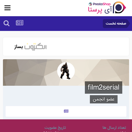
صفحه نخست
film2serial
عضو انجمن
تعداد ارسال ها
تاریخ عضویت