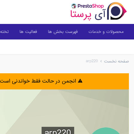
محصولات و خدمات
فهرست بخش ها
فعالیت ها
تخته 
arp220
صفحه نخست
⚠️ انجمن در حالت فقط خواندنی است 
arp220