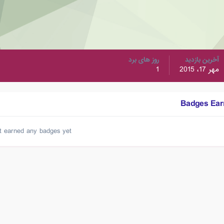
آخرین بازدید
روز های برد
مهر 17، 2015
1
't earned any badges yet