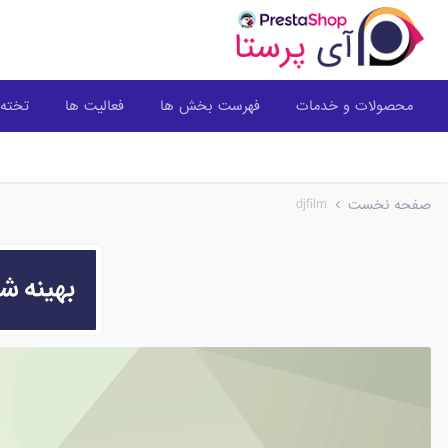
محصولات و خدمات
فهرست بخش ها
فعالیت ها
تخته 
djfilm
صفحه نخست