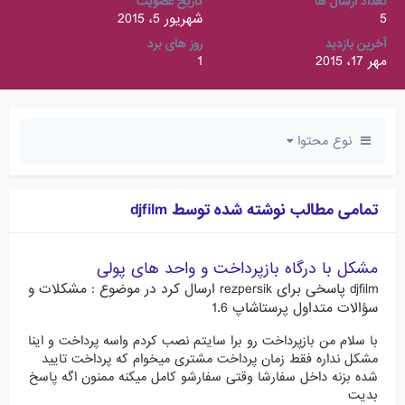
تعداد ارسال ها
تاریخ عضویت
5
شهریور 5، 2015
آخرین بازدید
روز های برد
مهر 17، 2015
1
نوع محتوا
تمامی مطالب نوشته شده توسط djfilm
مشکل با درگاه بازپرداخت و واحد های پولی
djfilm
پاسخی برای
rezpersik
ارسال کرد در موضوع :
مشکلات و
سؤالات متداول پرستاشاپ 1.6
با سلام من بازپرداخت رو برا سایتم نصب کردم واسه پرداخت و اینا
مشکل نداره فقط زمان پرداخت مشتری میخوام که پرداخت تایید
شده بزنه داخل سفارشا وقتی سفارشو کامل میکنه ممنون اگه پاسخ
بدیت