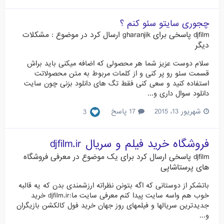
چجوری سایتو سئو کنم ؟
djfilm
پاسخی برای
gharanjik
ارسال کرد در موضوع :
مشکلات
دیگر
سلام دوست عزیز شما هر محصولی که اضافه میکنی باید براش
قسمت سئو رو پر کنی و از کلمات مربوط به متن محصولاتت
استفاده کنید و سعی کنی فقط تگ های دانلود بزنی چون سایت
دانلود سوال داری و...
شهریور 13، 2015
17 پاسخ
3
فروشگاه خرید فیلم و سریال djfilm.ir
djfilm
پاسخی ارسال کرد برای یک موضوع در
معرفی فروشگاه
های پرستاشاپی
باتشکر از دوستانی که اگه بتونن نظراته ارزشمندی بدن که یه قالبه
خوب هم واسه سایت پیدا کنم معرفی سایت ما:djfilm.ir خرید
جدیدترین سریالها و فیلمهای روز جهان خرید فول کالکشن بازیگران
و...