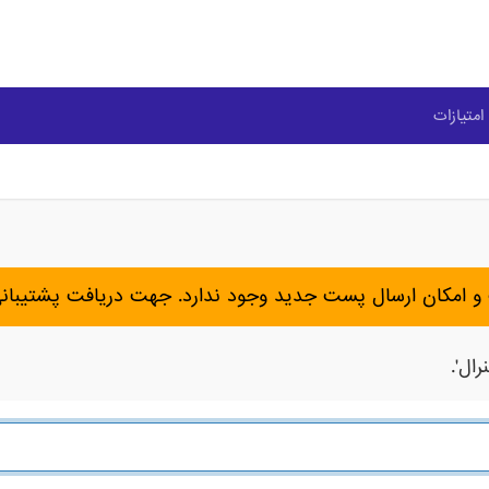
امتیازات
و امکان ارسال پست جدید وجود ندارد. جهت دریافت پشتیبان
ال'.