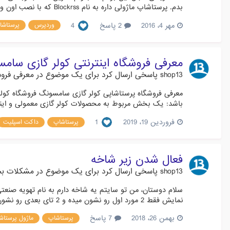
بدم. پرستاشاپ ماژولی داره به نام Blockrss که با نصب اون و اضافه کردن فید وبلاگ مورد نظر، عنوان (Title) آخرین مطالب ر...
مهر 4، 2016
2 پاسخ
4
وردپرس
پرستاشا
معرفی فروشگاه اینترنتی کولر گازی سام
shop13
پاسخی ارسال کرد برای یک موضوع در
معرفی فروش
باشد: یک بخش مربوط به محصولات کولر گازی معمولی و اینو
فروردین 19، 2019
1
پرستاشاپ
داکت اسپلیت
فعال شدن زیر شاخه
shop13
پاسخی ارسال کرد برای یک موضوع در
مشکلات ب
نمایش فقط 2 مورد اول رو نشون میده و 2 تای بعدی رو نشون نمیده، علتش چیه؟
بهمن 26، 2018
7 پاسخ
پرستاشاپ
ماژول پرستاش