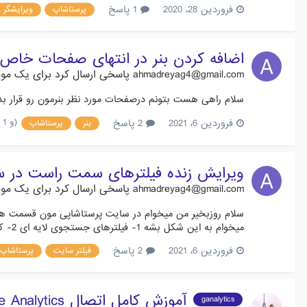
فروردین 28، 2020
1 پاسخ
پرستاشاپ
ویرایشگر ز
اضافه کردن بنر در انتهای صفحات خاص
ahmadreyag4@gmail.com
پاسخی ارسال کرد برای یک مو
سلام راهی هست بتونم درصفحات مورد نظر بنرمون رو قرار بدم؟ مثلا میخوام داخل صفحه سرشاخه X ب
(و 1 مورد دیگر)
فروردین 6، 2021
2 پاسخ
بنر
پرستاشاپ
ویرایش زنده فیلترهای سمت راست در 
ahmadreyag4@gmail.com
پاسخی ارسال کرد برای یک مو
میخوام به این شکل بشه 1- فیلترهای جستجوی لایه ای 2- کالای بازدید شده 3- وبلاگ آیا می تونید راهی معرفی کنید که ویرای...
فروردین 6، 2021
2 پاسخ
فیلتر سایت
پرستاشاپ
آموزش کامل اتصال Google Analytics به پرستاشاپ (گوگل آنالیتیکس)
ganalytics