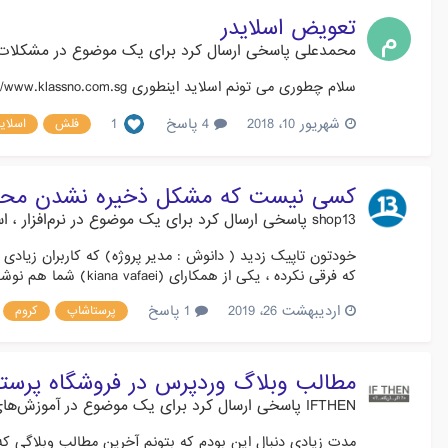
تعویض اسلایدر
محمدعلی
پاسخی ارسال کرد برای یک موضوع در
مشکلات و
سلام چطوری می تونم اسلاید اینطوری http://www.klassno.com.sgدرون فروشگاه قرار بدم . یا ویدیو بجای اسلاید عکس بزارم اگر اشتباه نکنم اسلاید پرستا فقز از یوتیوب پشتیبانی می کنه یا فلش .
شهریور 10، 2018
4 پاسخ
1
فلش
اسلاید
کسی نیست که مشکل ذخیره نشدن محصول
shop13
پاسخی ارسال کرد برای یک موضوع در
نرم‌افزار ،
خودتون تاپیک زدید ( دانوش : مدیر پروژه) که کاربران زیا
که فرقی نکرده ، یکی از همکارای (kiana vafaei) شما هم نوشته " این تاپیک دیگه برای عدم ذخیره محصول توصیه نمیشه. "...
اردیبهشت 26، 2019
1 پاسخ
پرستاشاپ
کروم
مطالب وبلاگ وردپرس در فروشگاه پرست
IFTHEN
پاسخی ارسال کرد برای یک موضوع در
آموزش‌های