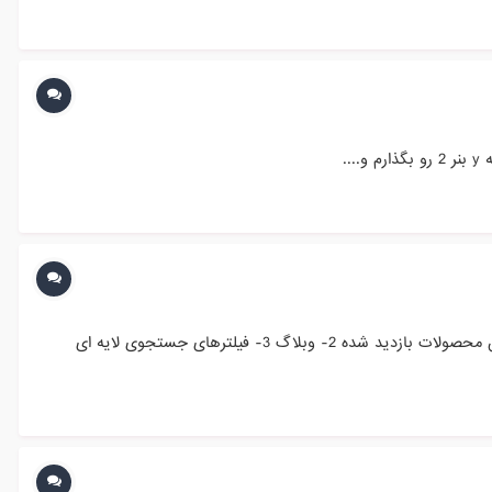
سلام روزبخیر من میخوام در سایت پرستاشاپی مون قسمت های سمت راست رو مرتب کنم. مثلا الان به این ترتیب هست: 1- باکس آخرین محصولات بازدید شده 2- وبلاگ 3- فیلترهای جستجوی لایه ای