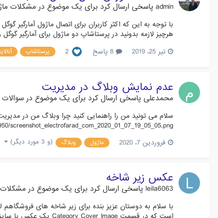
admin
پاسخی ارسال کرد برای یک موضوع در
مشکلات ماژ
هرچیز لازمه بدونید در پرستاشاپ دو ماژول برای آمارگیر گوگل وجود داره: اولی ytics
تیر 25، 2019
8 پاسخ
2
پرستاشاپ
آنالای
عدم نمایش وبلاگ در مدیریت
محمدعلی
پاسخی ارسال کرد برای یک موضوع در
سوالات و
171950/screenshot_electrofarad_com_2020_01_07_19_05_05.png
(و 3 مورد دیگر)
فروردین 7، 2020
ماژول
وبلاگ
عکس زیر شاخه
leila6063
پاسخی ارسال کرد برای یک موضوع در
مشکلات 
است که در قسمت Category Cover Image یک عکس با سایز گفته شده پرستاشاپ ( 870px * 217px ) قرار می دهم و د...