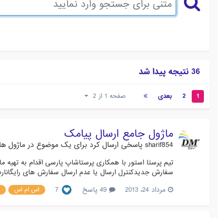
36 نتیجه پیدا شد
1
2
بعدی
صفحه 1 از 2
ماژول جامع ارسال پیامک
sharif854
پاسخی ارسال کرد برای یک موضوع در
ماژول های
سفارش جدیدکنترل ارسال یا عدم ارسال سفارش های رایگانارسا
مرداد 24، 2013
49 پاسخ
7
اس ام اس