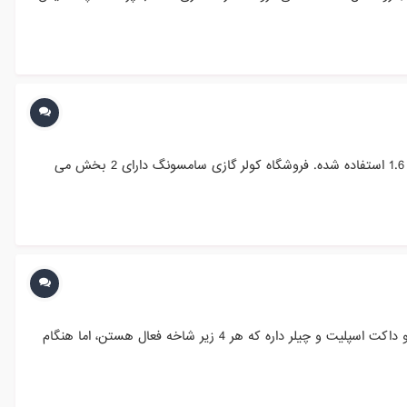
معرفی فروشگاه پرستاشاپی کولر گازی سامسونگ فروشگاه کولر گازی سامسونگ از سال 1395 فعالیت خود را آغاز نمود و از نسخه پرستاشاپ 1.6 استفاده شده. فروشگاه کولر گازی سامسونگ دارای 2 بخش می
سلام دوستان، من تو سایتم یه شاخه دارم به نام تهویه صنعتی و تجاری، این شاخه 4 تا زیر شاخه به نام های فن کویل، پکیج پشت بامی و داکت اسپلیت و چیلر داره که هر 4 زیر شاخه فعال هستن، اما هنگام