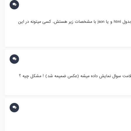
سلام به تازگی فروشگاه خودمونو از ووکامرس هنگی به پرستاشاپ انتقال دادیم. برای بروزرسانی سریع قیمت محصولات در ترب نیاز به یک جدول html و یا json با مشخصات زیر هستش. کسی میتونه در این
علامت سوال نمایش داده میشه (عکس ضمیمه شد) ! مشکل چیه ؟