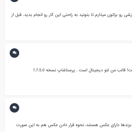
ل (ganalytics) پرستاشاپ با پنل Google Analytics مشکل داشتند این پست آموزشی رو براتون میذارم تا بتونید به راحتی این کار رو انجام بدید. قبل از
سلام می تونید من را راهنمایی کنید چرا وبلاگ من در مدیریت پرستاشاپ نمایش داده نمی شود با اینکه در مازول ها که سرچ می کنم هست! قالب من لئو دیجیتال است . پرستاشاپ نسخه 1.7.5.0
گوی هر برند را گذاشته ام http://bokhariha.com در شاخه بخاری برقی تمامی برندها دارای عکس هستند، نحوه قرار دادن عکس هم به این صورت