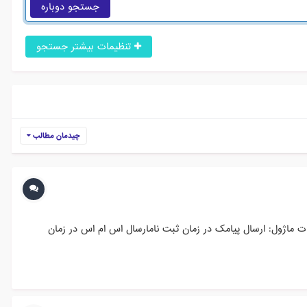
جستجو دوباره
تنظیمات بیشتر جستجو
چیدمان مطالب
م به تهیه ماژول جامع ارسال پیامک نموده اند این ماژول با نسخه ۱.۶ سازگار میباشد امکانات ماژول: ارسال پیامک در زمان ثبت نامارسال اس ام اس در زمان