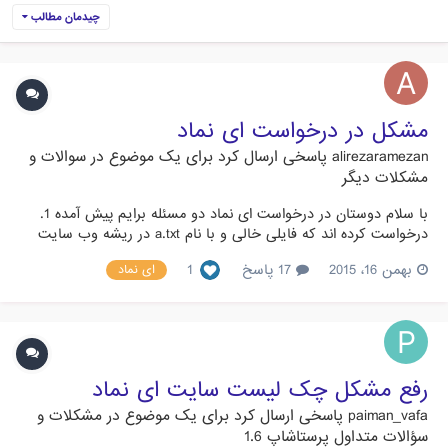
چیدمان مطالب
مشکل در درخواست ای نماد
alirezaramezan
پاسخی ارسال کرد برای یک موضوع در
سوالات و
مشکلات دیگر
با سلام دوستان در درخواست ای نماد دو مسئله برایم پیش آمده 1.
درخواست کرده اند که فایلی خالی و با نام a.txt در ریشه وب سایت
قرار دهید به نحویکه از طریق آدرس http://sitename.com/a.txt قابل
بهمن 16، 2015
17 پاسخ
1
ای نماد
دسترس باشد منتها بعد از گذاشتن فایل در public_html فایل قابل
دالود نبوده و به صفحه Error 404 هدایت می گردد 2....
رفع مشکل چک لیست سایت ای نماد
paiman_vafa
پاسخی ارسال کرد برای یک موضوع در
مشکلات و
سؤالات متداول پرستاشاپ 1.6