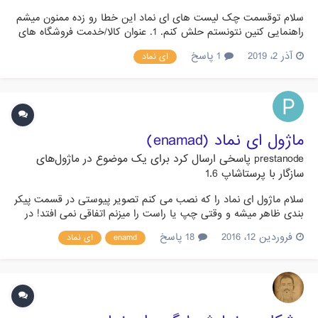
سلام توقسمت چک لیست های ای نماد این خطا رو زده ممنون میشم
راهنمایی کنین نتونستم حلش کنم. 1. عنوان کالا/خدمت فروشگاه های
بزرگ غیر زنجیره ای را از لیست خدمات و مجوزها حذف نمایید.
آذر 2، 2019
1 پاسخ
ای نماد
2.عنوان کالا/خدمت گوشی تلفن همراه و تجهیزات جانبی را به لیست
خدمات و مجوزها اضافه نمایید
ماژول ای نماد (enamad)
prestanode
پاسخی ارسال کرد برای یک موضوع در
ماژول‌های
سازگار با پرستاشاپ 1.6
سلام ماژول ای نماد را که نصب می کنم تصویر پیوستی در قسمت پیکر
بندی ظاهر میشه و وقتی چپ یا راست را میزنم اتفاقی نمی افتد! در
این رابطه مقداری در انجمن جستجو کردم اینطور مشکلی را ندیدم کد
فروردین 12، 2016
18 پاسخ
enamd
ای نماد
ای نماد را دریافت کردم نمیدانم کجا بگذارمش!! لطفا راهنمایی
بفرمایید با تشکر