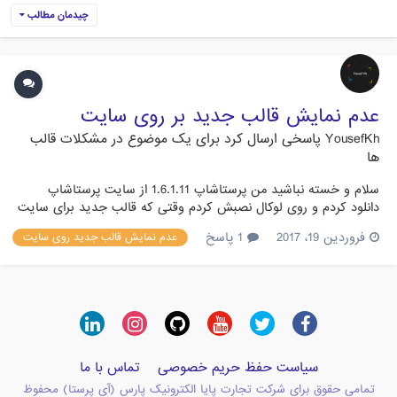
چیدمان مطالب
عدم نمایش قالب جدید بر روی سایت
YousefKh
پاسخی ارسال کرد برای یک موضوع در
مشکلات قالب
ها
سلام و خسته نباشید من پرستاشاپ 1.6.1.11 از سایت پرستاشاپ
دانلود کردم و روی لوکال نصبش کردم وقتی که قالب جدید برای سایت
انتخاب میکنم قالب درست نمایش داده نمیشه انگار تعدادی Css یا
فروردین 19، 2017
1 پاسخ
عدم نمایش قالب جدید روی سایت
قسمتی از قالب کم هست هر دو قالب رایگان شمارو تست کردم هم
قالب های دیگر را ولی باز مشکل نمایش هست ، انگار اصلا قالب ها...
سیاست حفظ حریم خصوصی
تماس با ما
تمامی حقوق برای شرکت تجارت پایا الکترونیک پارس (آی پرستا) محفوظ