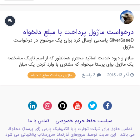
درخواست ماژول پرداخت با مبلغ دلخواه
SilverSaeeD
پاسخی ارسال کرد برای یک موضوع در
درخواست
ماژول
سلام و درود خدمت اساتید محترم همانطور که از اسم تاپیک مشخصه
یک ماژول برای پرستا میخوام که مشتری با وارد کردن یک مبلغ
دلخواه وارد درگاه بشه و پرداخت رو انجام بده.. بنده چون کارمون
آذر 13، 2015
3 پاسخ
ماژول پرداخت مبلغ دلخواه
طوری هست که بیعانه میگیریم بسیار این ماژول به کارمون میاد...
چنین ماژولی هست؟ لطفا راهنمایی کنید. ممنون
سیاست حفظ حریم خصوصی
تماس با ما
تمامی حقوق برای شرکت تجارت پایا الکترونیک پارس (آی پرستا) محفوظ
می باشد | این سایت توسط سرورهای قدرتمند سرورستاپ پشتیبانی می شود