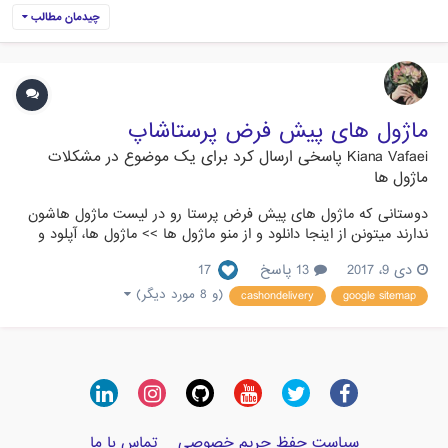
چیدمان مطالب
ماژول های پیش فرض پرستاشاپ
Kiana Vafaei
پاسخی ارسال کرد برای یک موضوع در
مشکلات
ماژول ها
دوستانی که ماژول های پیش فرض پرستا رو در لیست ماژول هاشون
ندارند میتونن از اینجا دانلود و از منو ماژول ها >> ماژول ها، آپلود و
نصب کنند. لینک بلاگ: دانلود تمامی ماژول های پرستاشاپ بصورت
دی 9، 2017
13 پاسخ
17
آفلاین ماژول لیست علاقه مندی ها: blockwishlist.zip ماژول وفاداری:
loyalty.zip (توضیحی مختصر در مورد ماژول...
(و 8 مورد دیگر)
cashondelivery
google sitemap
سیاست حفظ حریم خصوصی
تماس با ما