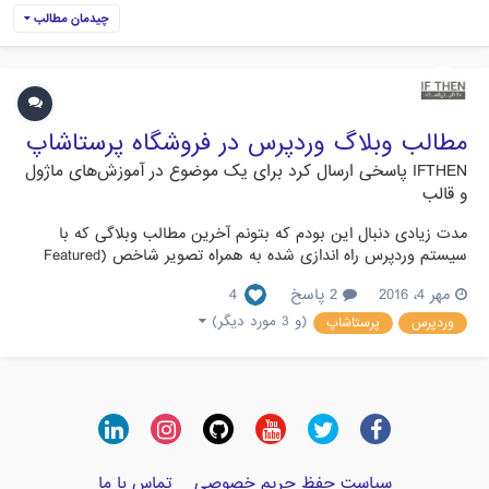
چیدمان مطالب
مطالب وبلاگ وردپرس در فروشگاه پرستاشاپ
IFTHEN
پاسخی ارسال کرد برای یک موضوع در
آموزش‌های ماژول
و قالب
مدت زیادی دنبال این بودم که بتونم آخرین مطالب وبلاگی که با
سیستم وردپرس راه اندازی شده به همراه تصویر شاخص (Featured
Image) رو داخل صفحه اصلی فروشگاه راه اندازی شده با پرستاشاپ،
مهر 4، 2016
2 پاسخ
4
نمایش بدم. پرستاشاپ ماژولی داره به نام Blockrss که با نصب اون و
اضافه کردن فید وبلاگ مورد نظر، عنوان (Title) آخرین مطالب ر...
(و 3 مورد دیگر)
وردپرس
پرستاشاپ
سیاست حفظ حریم خصوصی
تماس با ما