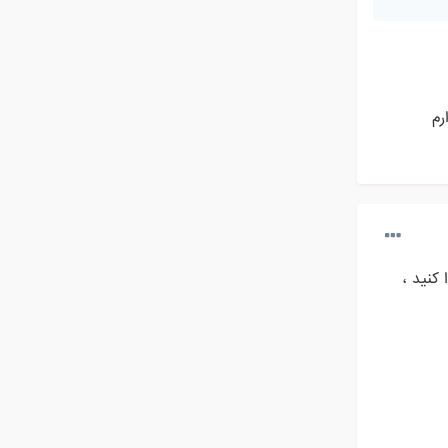
رم
کنید ،