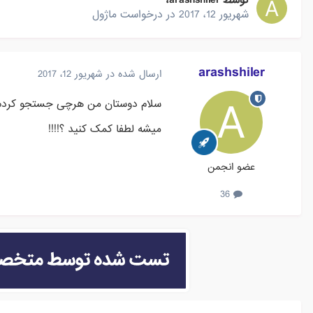
توسط
arashshiler
،
شهریور 12، 2017
در
درخواست ماژول
arashshiler
ارسال شده در
شهریور 12، 2017
سلام دوستان من هرچی جستجو کردم 
میشه لطفا کمک کنید ؟!!!!
عضو انجمن
36