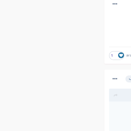
ar
1
ک