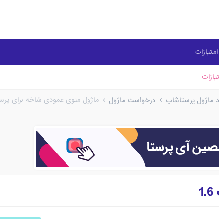
متیازات
یازات
ماژول منوی عمودی شاخه برای پرستا
ود ماژول پرستاشاپ
درخواست ماژول
1