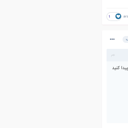
ar
1
ک
یدا کنید