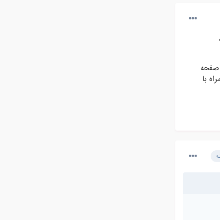
 صفحه
ه با
ک