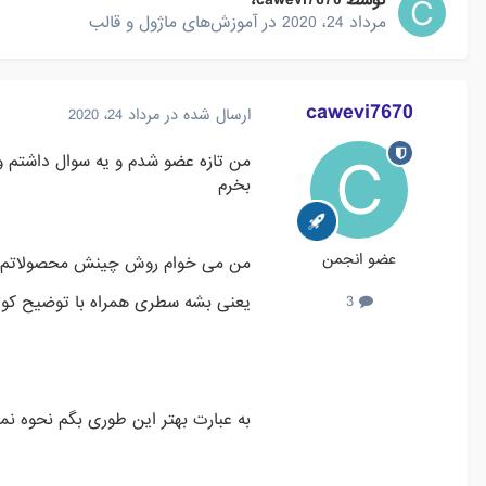
توسط
cawevi7670
،
مرداد 24، 2020
در
آموزش‌های ماژول و قالب
cawevi7670
ارسال شده در
مرداد 24، 2020
من تازه عضو شدم و یه سوال داشتم و
بخرم
عضو انجمن
من می خوام روش چینش محصولاتم از 
یعنی بشه سطری همراه با توضیح کوت
3
به عبارت بهتر این طوری بگم نحوه