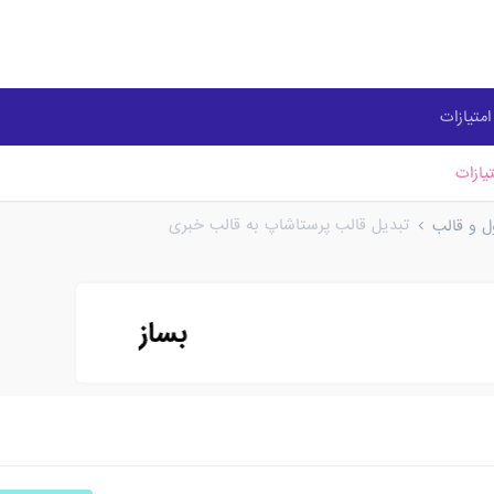
متیازات
یازات
تبدیل قالب پرستاشاپ به قالب خبری
ل و قالب