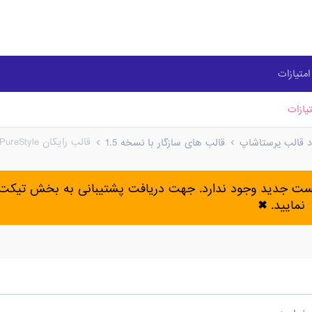
متیازات
یازات
قالب رایگان OT PureStyle + نسخه راست‌چین رایگان
ود قالب پرستاشاپ
قالب های سازگار با نسخه 1.5
پست جدید وجود ندارد. جهت دریافت پشتیبانی به بخش تیکت 
نمایید.
✖