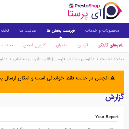
محصولات و خدمات
فهرست بخش ها
فعالیت ها
تخته ا
تالارهای گفتگو
قوانین
مدیران
کاربران آنلاین
تخته امت
صفحه نخست
دانلود پرستاشاپ فارسی | قالب ماژول پرستاشاپ
دانل
⚠️ انجمن در حالت فقط خواندنی است و امکان ارسال 
گزارش
Your Report