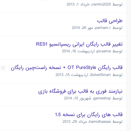
توسط
ramtin2025
،
خرداد 1، 2013
طراحی قالب
توسط
parham.r
،
مهر 26، 2014
تغییر قالب رایگان ایرانی ریسپانسیو RES1
توسط
picsama
،
اردیبهشت 16، 2014
قالب رایگان OT PureStyle + نسخه راست‌چین رایگان
1
توسط
SoheilSmart
،
اردیبهشت 15، 2013
نیازمند فوری به قالب برای فروشگاه بازی
توسط
gameshop
،
شهریور 15، 2014
قالب های رایگان برای نسخه 1.5
توسط
hamidhassas
،
مرداد 29، 2013