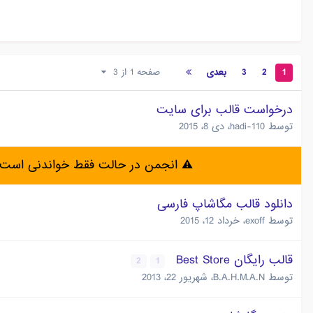
1
2
3
بعدی
صفحه 1 از 3
درخواست قالب برای سایت
توسط
hadi-110
،
دی 8، 2015
⚠️ انجمن در حالت فقط خواندنی است 
دانلود قالب مگاشاپ فارسی
توسط
exoff
،
خرداد 12، 2015
قالب رایگان Best Store
2
1
توسط
B.A.H.M.A.N
،
شهریور 22، 2013