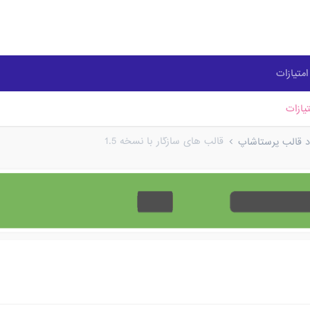
متیازات
یازات
قالب های سازگار با نسخه 1.5
ود قالب پرستاشاپ