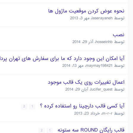
نحوه عوض کردن موقعیت ماژول ها
توسط
laserayaneh
،
مهر 3، 2013
نصب
توسط
hosseinhb
،
آذر 29، 2014
آیا امکان این وجود دارد که ما برای سفارش های تهران پر
توسط
maymay198421
،
مهر 13، 2014
اعمال تغییرات روی یک قالب موجود
توسط
lucifer_quest
،
آبان 29، 2014
آیا کسی قالب دارچینا رو استفاده کرده ؟
2
1
توسط
m-r-r
،
خرداد 23، 2013
قالب رایگان ROUND سه ستونه
2
1