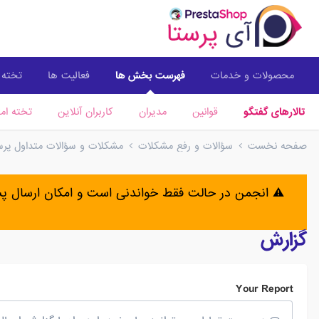
محصولات و خدمات
فهرست بخش ها
فعالیت ها
تخته ا
تالارهای گفتگو
قوانین
مدیران
کاربران آنلاین
تخته امت
صفحه نخست
سؤالات و رفع مشکلات
مشکلات و سؤالات متداول پرستا
⚠️ انجمن در حالت فقط خواندنی است و امکان ارسال 
گزارش
Your Report