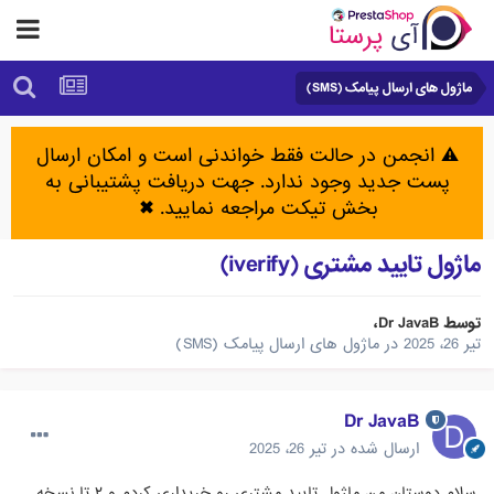
ماژول های ارسال پیامک (SMS)
⚠️ انجمن در حالت فقط خواندنی است و امکان ارسال
پست جدید وجود ندارد. جهت دریافت پشتیبانی به
بخش تیکت مراجعه نمایید.
✖
ماژول تایید مشتری (iverify)
توسط
Dr JavaB
،
تیر 26، 2025
در
ماژول های ارسال پیامک (SMS)
Dr JavaB
ارسال شده در
تیر 26، 2025
سلام دوستان من ماژول تایید مشتری رو خریداری کردم و ۲ تا نسخه