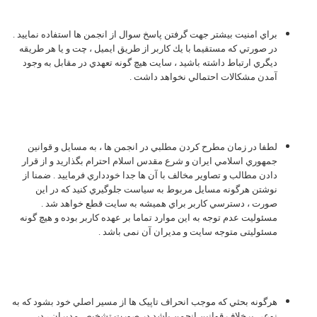
براي امنيت بيشتر جهت گرفتن پاسخ سوال از انجمن ها استفاده نماييد .
در صورتي كه مستقيما با يك كاربر از طريق ايميل ، چت و يا هر طريقه
ديگري ارتباط داشته باشيد ، سايت هيچ گونه تعهدي در مقابل به وجود
آمدن مشكالات احتمالي نخواهد داشت .
لطفا در زمان مطرح كردن مطلبي در انجمن ها ، به مسايل و قوانين
جمهوري اسلامي ایران و شرع مقدس اسلام احترام بگذاريد و از قرار
دادن مطالب و تصاوير مخالف با آن ها جدا خودداري فرماييد . ضمنا از
نوشتن هرگونه مسايل مربوط به سياست جلوگيري كنيد كه در اين
صورت ، دسترسي كاربر براي هميشه به سايت قطع خواهد شد .
مسئولیت عدم توجه به این موارد تماما بر عهده کاربر بوده و هیچ گونه
مسئولیتی متوجه سایت و مدیران آن نمی باشد .
هرگونه بحثي که موجب انحراف تاپيک ها از مسير اصلي خود بشود که به
نوعي برخلاف قوانين انجمن باشد در صورت تشخيص مديران ، در