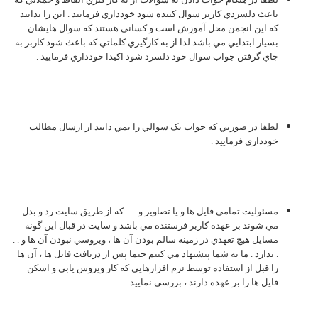
باعث دلسردي کاربر سوال کننده شود خودداري فرماييد . اين را بدانيد
که اين انجمن محل آموزش است و کساني هستند که سوال هايشان
بسيار ابتدايي مي باشد لذا از به کارگيري کلماتي که باعث شود کاربر به
جاي گرفتن جواب سوال خود دلسرد شود اکيدا خودداري فرماييد .
لطفا در صورتي که جواب يک سوالي را نمي دانيد از ارسال مطالب
خودداري فرماييد .
مسئوليت تمامي فايل ها و يا تصاوير و . . . كه از طريق سايت رد و بدل
مي شوند بر عهده كاربر فرستنده مي باشد و سايت در قبال اين گونه
مسايل هيچ تعهدي در زمينه سالم بودن آن ها ، ويروسي نبودن آن ها و . .
. ندارد . ما به شما پيشنهاد مي كنيم حتما پس از دريافت فايل ها ، آن ها
را قبل از استفاده توسط نرم افزارهايي كه كار ويروس يابي و اسكن
فايل ها را بر عهده دارند ، بررسی نماييد .