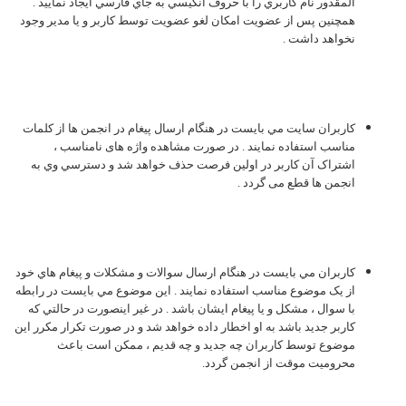
المقدور نام كاربري را با حروف انگيسي به جاي فارسي ايجاد نماييد .
همچنين پس از عضويت امكان لغو عضويت توسط كاربر و يا مدير وجود
نخواهد داشت .
کاربران سايت مي بايست در هنگام ارسال پيغام در انجمن ها از کلمات
مناسب استفاده نمايند . در صورت مشاهده واژه های نامناسب ،
اشتراک آن كاربر در اولين فرصت حذف خواهد شد و دسترسي وي به
انجمن ها قطع می گردد .
کاربران مي بايست در هنگام ارسال سوالات و مشکلات و پيغام هاي خود
از يک موضوع مناسب استفاده نمايند . اين موضوع مي بايست در رابطه
با سوال ، مشکل و يا پيغام ايشان باشد . در غير اينصورت در حالتي که
کاربر جديد باشد به او اخطار داده خواهد شد و در صورت تکرار مکرر اين
موضوع توسط کاربران چه جديد و چه قديم ، ممکن است باعث
محرومیت موقت از انجمن گردد.