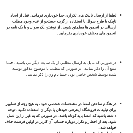
لطفا از ارسال تاپیک های تکراری جدا خودداری فرمایید . قبل از ایجاد
تاپیک یا طرح سوال با استفاده از گزینه جستجو از عدم وجود مطلب
ارسالی در انجمن ها مطمئن شوید . از نوشتن یک سوال و یا یک نامه در
انجمن های مختلف خودداری بفرمایید .
در صورتي که مايل به ارسال مطلبي از يک سايت ديگر مي باشيد ، حتما
منبع آن را ذکر نماييد . در صورتي که مطلب يا موضوع مذکور نوشته
شده توسط شخص خاصي بود ، حتما نام وي را ذکر نماييد .
در هنگام ساختن امضا در مشخصات شخصي خود ، به هیچ وجه از تصاویر
برای تبليغات فروشگاه اینترنتی خودتان یا ديگران استفاده نکنید . توجه
داشته باشيد كه امضا بايد كوتاه باشد . در صورتي که به غير از اين عمل
شود، بعد از اخطار و تکرار دوباره حساب آن کاربر در اولين فرصت حذف
خواهد شد .