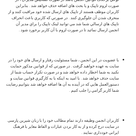
صورت لزوم تاپيک و يا بحث هاي اضافه حذف خواهد شد . بنابراين
کاربران موظف هستند از تاپيک هاي ارسال شده خود مراقبت کنند و از
منحرف شدن آن جلوگيري کنند . در صورتي که کاربري باعث انحراف
تاپيک هاي ارسالي شما شد مي توانيد لينک تاپيک را براي مدير آن
انجمن ارسال نمائيد تا در صورت لزوم با آن کاربر برخورد شود .
با عضویت در این انجمن ، شما مسئوليت رفتار و ارسال هاي خود را در
سايت به عهده خواهيد گرفت . در صورتي که از قوانين مذکور حمايت
نکنيد به شما اخطار داده خواهد شد و در صورت تکرار حساب شما از
سايت حذف خواهد شد . با اميد به اينکه با به کارگيري قوانين سايت و
دستورالعمل هايي که در آينده به آن ها اضافه خواهد شد بتوانيم رضايت
شما کاربر گرامي را جلب کنيم .
کاربران انجمن وظیفه دارند تمام مطالب خود را با زبان شیرین پارسی
در سایت درج کرده و از به کار بردن عبارات و الفاظ مغایر با فرهنگ
ایرانی خودداری نمایند .