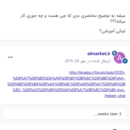
میشه یه توضیح مختصری بدی که چی هست و چه جوری کار
میکنه؟؟؟
لینکی آموزشی؟
almarket.ir
ارسال شده در
مهر 24، 2015
http://ipresta.ir/forum/topic/5123-
%D8%A7%D8%B3%DA%A9%D8%B1%DB%8C%D9%BE%D8%AA-
%D9%BE%D8%B4%D8%AA%DB%8C%D8%A8%D8%A7%D9%86%DB
%8C-%D8%A2%D9%86%D9%84%D8%A7%DB%8C%D9%86-live-
helper-chat/
3 weeks later...