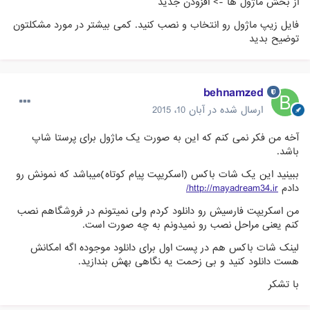
از بخش ماژول ها -> افزودن جدید
فایل زیپ ماژول رو انتخاب و نصب کنید. کمی بیشتر در مورد مشکلتون
توضیح بدید
behnamzed
ارسال شده در
آبان 10، 2015
آخه من فکر نمی کنم که این به صورت یک ماژول برای پرستا شاپ
باشد.
ببینید این یک شات باکس (اسکریپت پیام کوتاه)میباشد که نمونش رو
دادم
http://mayadream34.ir/
من اسکریپت فارسیش رو دانلود کردم ولی نمیتونم در فروشگاهم نصب
کنم یعنی مراحل نصب رو نمیدونم به چه صورت است.
لینک شات باکس هم در پست اول برای دانلود موجوده اگه امکانش
هست دانلود کنید و بی زحمت یه نگاهی بهش بندازید.
با تشکر