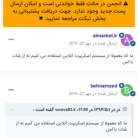
⚠️ انجمن در حالت فقط خواندنی است و امکان ارسال
پست جدید وجود ندارد. جهت دریافت پشتیبانی به
بخش تیکت مراجعه نمایید.
✖
almarket.ir
ارسال شده در
مهر 23، 2015
ما که معمولا از سیستم اسکریپت آنلاین استفاده می کنیم نه از شات
باکس
behnamzed
ارسال شده در
مهر 23، 2015
در در ۱۳۹۴/۵/۱ در 17:09، source83.ir گفته است :
ما که معمولا از سیستم اسکریپت آنلاین استفاده می کنیم نه از
شات باکس