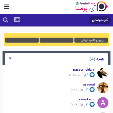
گپ خودمانی
همه
(4)
nasserheidary
آبان 23، 2016
asasoal
آذر 28، 2015
almarket.ir
آذر 28، 2015