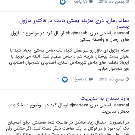
بهمن 28، 2015
59 پاسخ
1
نماد. زمان. درج هزینه پستی ثابت در فاکتور ماژول
پستی
asasoal
پاسخی برای
ebighassabi
ارسال کرد در موضوع :
ماژول
های ارسال و واسطه پستی
سلام ماژول ای بازار رو غیر غعال کنید، یک حامل پستی ایجاد کنید با
عنوان پست پیشتاز، هزینه هم داخلش تنظیم کنید. البته می تونید با
ایجاد منطقه های داخل شهر،داخل استان، استانهای همجوار، استانهای
غیر همجوار مبلغ...
بهمن 28، 2015
6 پاسخ
1
وارد نشدن به مدیریت
asasoal
پاسخی برای
djmorteza
ارسال کرد در موضوع :
مشکلات
بخش مدیریت
در اینصورت احتمال زیاد مشکل در هاست شما هستش، برای اطمینان
بک آپ خود را در لوکال یا یک هاست دیگر تست کنید. اگر مشکل رفع
شد، یعنی هاست شما تنظیم نیست و بایستی تنظیمات MySQL-