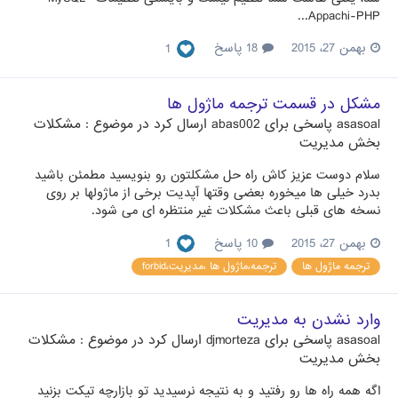
Appachi-PHP...
بهمن 27، 2015
18 پاسخ
1
مشکل در قسمت ترجمه ماژول ها
asasoal
پاسخی برای
abas002
ارسال کرد در موضوع :
مشکلات
بخش مدیریت
سلام دوست عزیز کاش راه حل مشکلتون رو بنویسید مطمئن باشید
بدرد خیلی ها میخوره بعضی وقتها آپدیت برخی از ماژولها بر روی
نسخه های قبلی باعث مشکلات غیر منتظره ای می شود.
بهمن 27، 2015
10 پاسخ
1
ترجمه ماژول ها
ترجمه،ماژول ها ،مدیریت،forbid
وارد نشدن به مدیریت
asasoal
پاسخی برای
djmorteza
ارسال کرد در موضوع :
مشکلات
بخش مدیریت
اگه همه راه ها رو رفتید و به نتیجه نرسیدید تو بازارچه تیکت بزنید