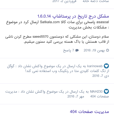
ساخت دکمه خانه
فروردین 2، 2017
مشکل درج تاریخ در پرستاشاپ 1.6.0.14
asasoal
پاسخی برای
سات کالا Satkala.com
ارسال کرد در موضوع
:
مشکلات بخش مدیریت
سلام دوستان، این مشکلی که دوستمون saeed5570 مطرح کردن ناشی
از قالب هستش یا باگ هسته بررسی کنید ممنون میشیم.
بهمن 19، 2016
7 پاسخ
karinoweb
به یک ارسال در یک موضوع واکنش نشان داد :
گوگل
از تگ کلمات کلیدی متا در رنکینگ وب استفاده نمی کند!
دی 7، 2016
MAH230
به یک ارسال در یک موضوع واکنش نشان داد :
مدیریت
صفحات 404
مهر 7، 2016
مدیریت صفحات 404