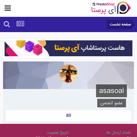
صفحه نخست
asasoal
عضو انجمن
تعداد ارسال ها
تاریخ عضویت