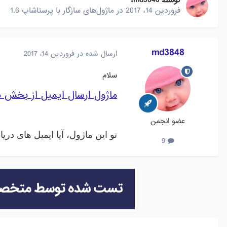
توسط
md3848
،
فروردین 14، 2017
در
ماژول‌های سازگار با پرستاشاپ 1.6
md3848
ارسال شده در
فروردین 14، 2017
سلام
ماژول ارسال ایمیل از بخش 
عضو انجمن
تو این ماژول، آیا ایمیل های دری
9