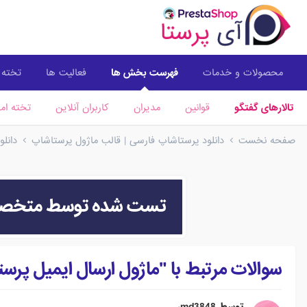
محصولات و خدمات
فهرست بخش ها
فعالیت ها
تخته ا
تالارهای گفتگو
قوانین
مدیران
کاربران آنلاین
تخته امت
صفحه نخست
دانلود پرستاشاپ فارسی | قالب ماژول پرستاشاپ
دانل
سوالات مرتبط با "ماژول ارسال ایمیل پرس