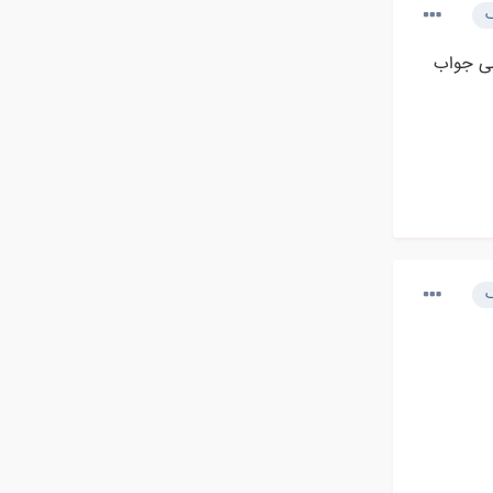
ک
سی جواب
ک