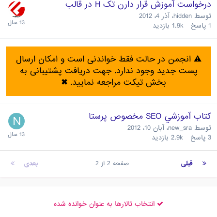
درخواست آموزش قرار دارن تک H در قالب
توسط
hidden
،
آذر 4، 2012
1
پاسخ
1.9k
بازدید
⚠️ انجمن در حالت فقط خواندنی است و امکان ارسال
پست جدید وجود ندارد. جهت دریافت پشتیبانی به
بخش تیکت مراجعه نمایید.
✖
كتاب آموزشي SEO مخصوص پرستا
توسط
new_sra
،
آبان 10، 2012
3
پاسخ
2.9k
بازدید
قبلی
صفحه 2 از 2
بعدی
انتخاب تالارها به عنوان خوانده شده