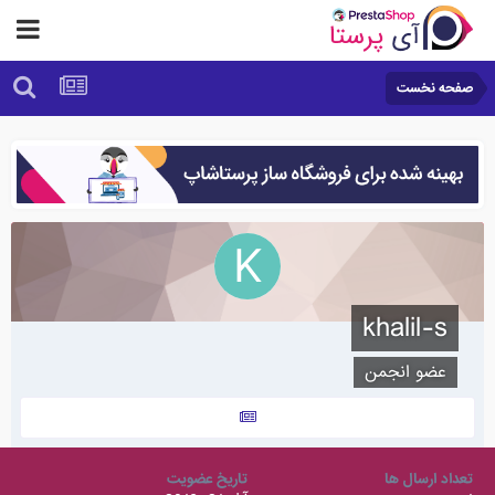
صفحه نخست
khalil-s
عضو انجمن
تعداد ارسال ها
تاریخ عضویت