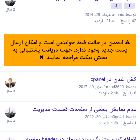
2
1
توسط
manix
،
مرداد 28، 2014
42
پاسخ
21.4k
بازدید
⚠️ انجمن در حالت فقط خواندنی است و امکان ارسال
پست جدید وجود ندارد. جهت دریافت پشتیبانی به
بخش تیکت مراجعه نمایید.
✖
کش شدن در cpanel
توسط
farzad3620
،
دی 10، 2017
6
پاسخ
2.1k
بازدید
عدم نمایش بعضی از صفحات قسمت مدیریت
توسط
m3qd4d
،
تیر 30، 2022
1
پاسخ
1.3k
بازدید
اضافه کردن متا تگ نماد اعتماد در header صفحه