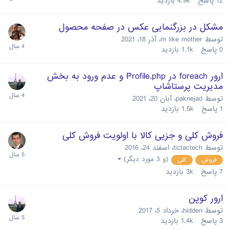
12
پاسخ
4.9k
بازدید
مشکل در بزرگنمایی عکس در صفحه محصول
توسط
m like mother
،
آذر 18، 2021
0
پاسخ
1.1k
بازدید
ارور foreach در Profile.php و عدم ورود به بخش
مدیریت پرستاشاپ
توسط
paknejad
،
آبان 20، 2021
1
پاسخ
1.5k
بازدید
فروش کلی و جزیی کالا با اولویت فروش کلی
توسط
tictactech
،
اسفند 24، 2016
(و 3 مورد دیگر)
فروش
کلی
7
پاسخ
3k
بازدید
ارور کوپن
توسط
hidden
،
خرداد 5، 2017
3
پاسخ
1.4k
بازدید