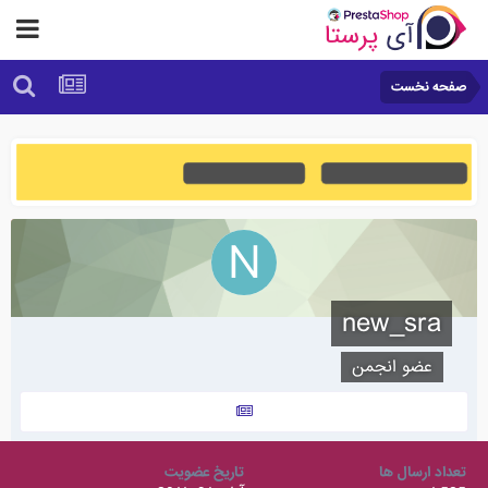
صفحه نخست
new_sra
عضو انجمن
تعداد ارسال ها
تاریخ عضویت