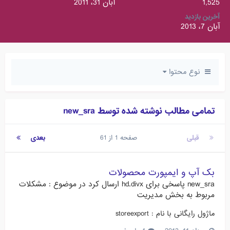
1,525
آبان 31، 2011
آخرین بازدید
آبان 7، 2013
نوع محتوا
تمامی مطالب نوشته شده توسط new_sra
قبلی
صفحه 1 از 61
بعدی
بک آپ و ایمپورت محصولات
new_sra
پاسخی برای
hd.divx
ارسال کرد در موضوع :
مشکلات
مربوط به بخش مدیریت
ماژول رایگانی با نام : storeexport