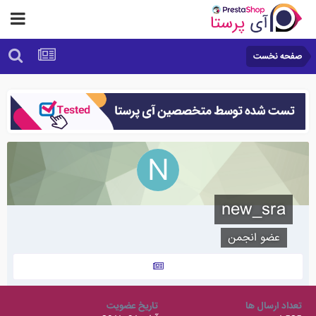
صفحه نخست
new_sra
عضو انجمن
تعداد ارسال ها
تاریخ عضویت