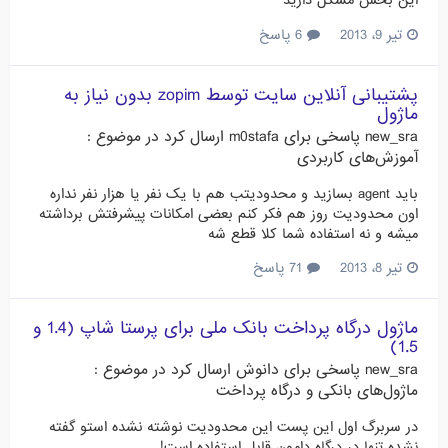
این بخش مشکل دارید
تیر 9، 2013
6 پاسخ
پشتیبانی آنلاین سایت توسط zopim بدون نیاز به
ماژول
new_sra
پاسخی برای
m0stafa
ارسال کرد در موضوع :
آموزش‌های کاربردی
باید agent بسازید و محدودیتب هم با یک نفر یا هزار نفر نداره
اون محدودیت روز هم فکر کنم بعضی امکانات پیشرفتش برداشته
میشه و نه استفاده شما کلا قطع شه
تیر 8، 2013
71 پاسخ
ماژول درگاه پرداخت بانک ملی برای پرستا شاپ (1.4 و
1.5)
new_sra
پاسخی برای
دانوش
ارسال کرد در موضوع :
ماژول‌های بانکی و درگاه پرداخت
در سربرگ اول این پست این محدودیت نوشته نشده استو گفته
نشده تنها در درگاه دامون قابل استفاده است!