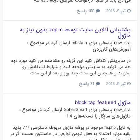
می دن باید از شعبه درخواست تعویض درگاه داده شه
تیر 9، 2013
100 پاسخ
پشتیبانی آنلاین سایت توسط zopim بدون نیاز به
ماژول
new_sra
پاسخی برای
m0stafa
ارسال کرد در موضوع :
آموزش‌های کاربردی
در مدیریتش کنکاش کنید این گزینه رو مشاهده می کنید مورد دوم
هم می تونید به سایتش مراجعه کنید و شرایط استفادش رو
بخونید و همچنین این مدت چند روز و بعد از این مدت
تیر 9، 2013
71 پاسخ
ماژول block tag featured
new_sra
پاسخی برای
SoheilSmart
ارسال کرد در موضوع :
ماژول‌های سازگار با نسخه‌های 1.4
به فایل fa.php موجود در پوشه ماژول مربوطه دسترسی 777 بدید
بقیه موارد احتمالا به فعال نبودن توابعی در هاستتون هست اگر در