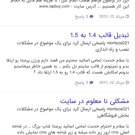
این کار براشون فراهم هست اعلام کنن ، با هزینه هم مایل به انجام
این کار هستیم ... آدرس سایت : www.lapbuy.com
مرداد 13، 2013
3 پاسخ
تبدیل قالب 1.4 به 1.5
morteza021
پاسخی ارسال کرد برای یک موضوع در
مشکلات
نصب و راه اندازی
با سلام خدمت تمامی اساتید محترم من قصد دارم ورژن پرستا رو ارتقا
بدم و نمیتونم از قالب سایتم دل بکنم .. به همین خاطر میخاستم
بدونم امکانش هست که قالب 1.4 رو به 1.5 ارتقا داد ؟
مرداد 12، 2013
3 پاسخ
مشکلی نا معلوم در سایت
morteza021
پاسخی ارسال کرد برای یک موضوع در
مشکلات
بخش فروشگاهی
با سلام و احترام خدمت تمامی اساتید پرستا شاپ بزرگ .. در شاخه
اصلی cms ارور زیر داده میشه و زیر شاخه های cms نمایش داده