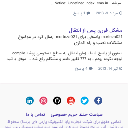
نمیشه : Notice: Undefined index: cms in...
مرداد 9، 2013
1 پاسخ
مشکل فوری پس از انتقال
morteza021
پاسخی برای
morteza021
ارسال کرد در موضوع :
مشکلات نصب و راه اندازی
ممنون از پاسخ شما ، زمان انتقال به سطح دسترسی پوشه compile
توجه نکرده بودم ، به 777 تغییر دادم و مشکلم رفع شد ... موفق باشید
تیر 14، 2013
4 پاسخ
سیاست حفظ حریم خصوصی
تماس با ما
تمامی حقوق برای شرکت تجارت پایا الکترونیک پارس (آی پرستا) محفوظ
می باشد | این سایت توسط سرورهای قدرتمند سرورستاپ پشتیبانی می شود