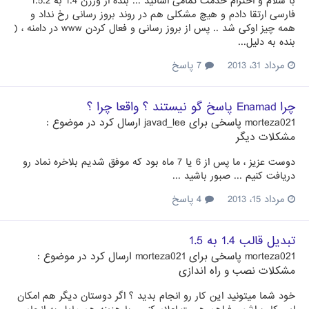
با سلام و احترام خدمت تمامی اساتید ... بنده از ورژن 1.4 به 1.5.2
فارسی ارتقا دادم و هیچ مشکلی هم در روند بروز رسانی رخ نداد و
همه چیز اوکی شد .. پس از بروز رسانی و فعال کردن www در دامنه ، (
بنده به دلیل...
مرداد 31، 2013
7 پاسخ
چرا Enamad پاسخ گو نیستند ؟ واقعا چرا ؟
morteza021
پاسخی برای
javad_lee
ارسال کرد در موضوع :
مشکلات دیگر
دوست عزیز ، ما پس از 6 یا 7 ماه بود که موفق شدیم بلاخره نماد رو
دریافت کنیم ... صبور باشید ...
مرداد 15، 2013
4 پاسخ
تبدیل قالب 1.4 به 1.5
morteza021
پاسخی برای
morteza021
ارسال کرد در موضوع :
مشکلات نصب و راه اندازی
خود شما میتونید این کار رو انجام بدید ؟ اگر دوستان دیگر هم امکان