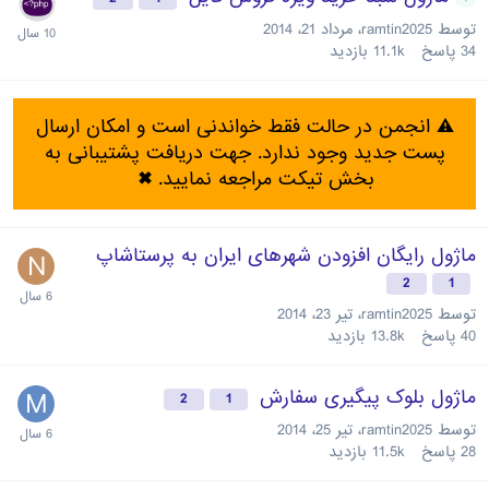
توسط
ramtin2025
،
مرداد 21، 2014
34
پاسخ
11.1k
بازدید
⚠️ انجمن در حالت فقط خواندنی است و امکان ارسال
پست جدید وجود ندارد. جهت دریافت پشتیبانی به
بخش تیکت مراجعه نمایید.
✖
ماژول رایگان افزودن شهرهای ایران به پرستاشاپ
2
1
توسط
ramtin2025
،
تیر 23، 2014
40
پاسخ
13.8k
بازدید
ماژول بلوک پیگیری سفارش
2
1
توسط
ramtin2025
،
تیر 25، 2014
28
پاسخ
11.5k
بازدید