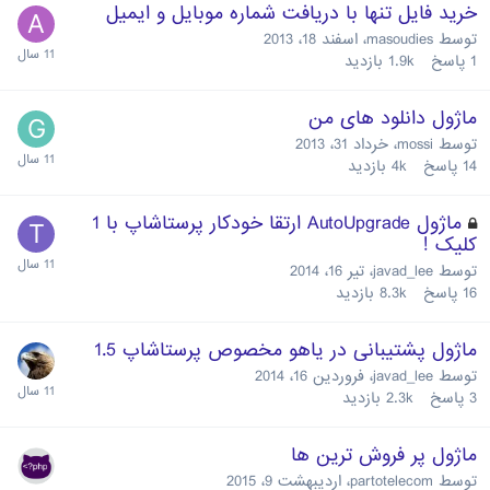
خرید فایل تنها با دریافت شماره موبایل و ایمیل
توسط
masoudies
،
اسفند 18، 2013
1
پاسخ
1.9k
بازدید
ماژول دانلود های من
توسط
mossi
،
خرداد 31، 2013
14
پاسخ
4k
بازدید
ماژول AutoUpgrade ارتقا خودکار پرستاشاپ با 1
کلیک !
توسط
javad_lee
،
تیر 16، 2014
16
پاسخ
8.3k
بازدید
ماژول پشتیبانی در یاهو مخصوص پرستاشاپ 1.5
توسط
javad_lee
،
فروردین 16، 2014
3
پاسخ
2.3k
بازدید
ماژول پر فروش ترین ها
توسط
partotelecom
،
اردیبهشت 9، 2015