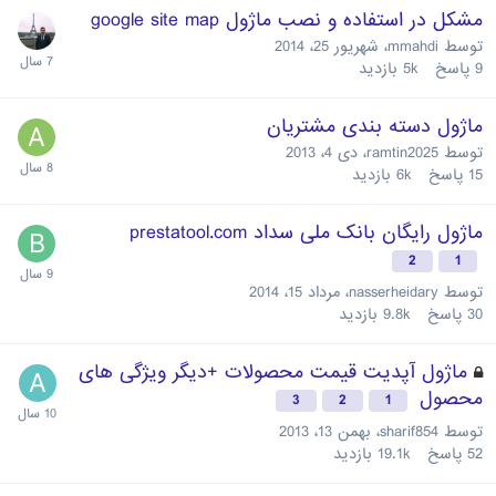
مشکل در استفاده و نصب ماژول google site map
توسط
mmahdi
،
شهریور 25، 2014
9
پاسخ
5k
بازدید
ماژول دسته بندی مشتریان
توسط
ramtin2025
،
دی 4، 2013
15
پاسخ
6k
بازدید
ماژول رایگان بانک ملی سداد prestatool.com
2
1
توسط
nasserheidary
،
مرداد 15، 2014
30
پاسخ
9.8k
بازدید
ماژول آپدیت قیمت محصولات +دیگر ویژگی های
محصول
3
2
1
توسط
sharif854
،
بهمن 13، 2013
52
پاسخ
19.1k
بازدید