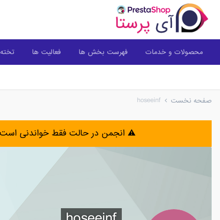
محصولات و خدمات
فهرست بخش ها
فعالیت ها
تخته 
hoseeinf
صفحه نخست
⚠️ انجمن در حالت فقط خواندنی است 
hoseeinf