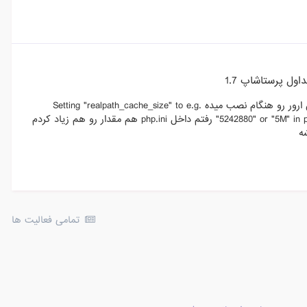
ول پرستاشاپ 1.7
سلام وقت بخیر وقتی میخوام پرستا 1.7رو روی لوکال هاست نصب کنم این ارور رو هنگام نصب میده Setting "realpath_cache_size" to e.g.
"5242880" or "5M" in php.ini* may improve performance on Windows significantly in some case رفتم داخل php.ini هم مقدار رو هم زیاد کردم
ه
تمامی فعالیت ها