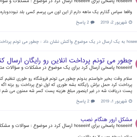
hoseeinf
پاسخی برای
hoseeinf
ارسال کرد در موضوع :
مشکلات و سؤالات
واقعا سپاس گذارم یک ماهه دارم از این اون می پرسم کسی بلد نبوددوباره
شهریور 2، 2019
2 پاسخ
hosee
به یک ارسال در یک موضوع واکنش نشان داد :
چطور می تونم پرداخت 
چطور می تونم پرداخت انلاین رو رایگان ارسال کن
hoseeinf
پاسخی ارسال کرد برای یک موضوع در
مشکلات و سؤالات متدا
سلام وقت بخیر خواستم بدونم چطور می تونم فروشگاه رو طوری تنظیم کنم ک
پرداخت کرد حمل براش رایگانه بشه طوری که اول نوع پرداخت رو بزنه اگه 
پست دریافت شه در غیر اینصور مبلغ هزینه پست کسر شه ممنون می شم اگ
شهریور 1، 2019
2 پاسخ
مشکل ارور هنگام نصب
hoseeinf
پاسخی برای
hoseeinf
ارسال کرد در موضوع :
سوالات و مشکلات
سلام نسخه ومپ ۷ به بالاست