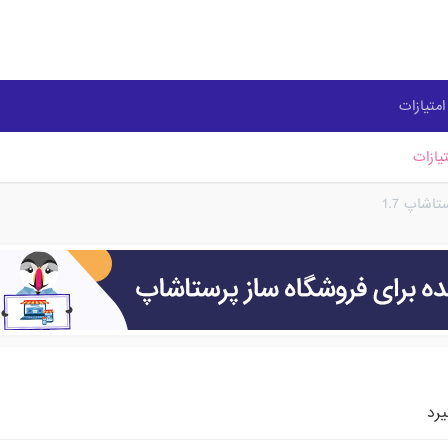
متیازات
یازات
شاپ 1.7