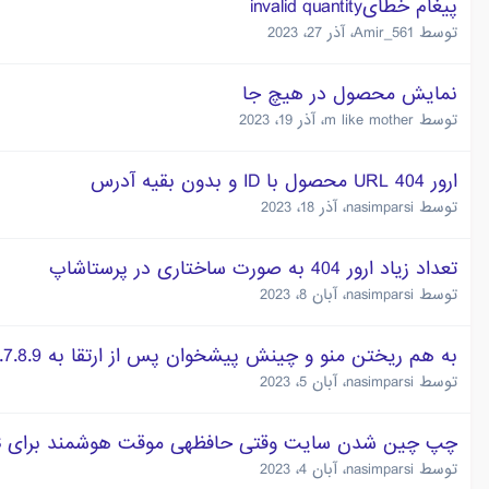
پیغام خطایinvalid quantity
توسط
Amir_561
،
آذر 27، 2023
نمایش محصول در هیچ جا
توسط
m like mother
،
آذر 19، 2023
ارور 404 URL محصول با ID و بدون بقیه آدرس
توسط
nasimparsi
،
آذر 18، 2023
تعداد زیاد ارور 404 به صورت ساختاری در پرستاشاپ
توسط
nasimparsi
،
آبان 8، 2023
به هم ریختن منو و چینش پیشخوان پس از ارتقا به 1.7.8.9
توسط
nasimparsi
،
آبان 5، 2023
چپ چین شدن سایت وقتی حافظه‎ی موقت هوشمند برای CSS فعال است
توسط
nasimparsi
،
آبان 4، 2023