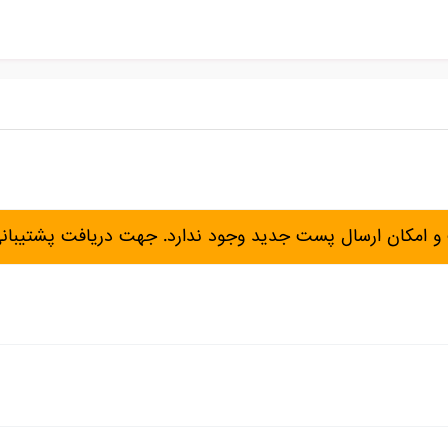
و امکان ارسال پست جدید وجود ندارد. جهت دریافت پشتیبان