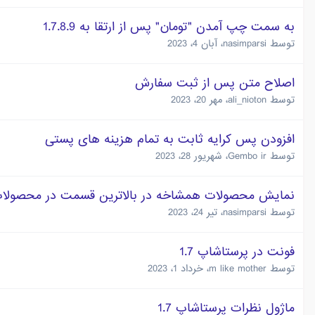
به سمت چپ آمدن "تومان" پس از ارتقا به 1.7.8.9
توسط
nasimparsi
،
آبان 4، 2023
اصلاح متن پس از ثبت سفارش
توسط
ali_nioton
،
مهر 20، 2023
افزودن پس کرایه ثابت به تمام هزینه های پستی
توسط
Gembo ir
،
شهریور 28، 2023
نمایش محصولات همشاخه در بالاترین قسمت در محصولات
توسط
nasimparsi
،
تیر 24، 2023
فونت در پرستاشاپ 1.7
توسط
m like mother
،
خرداد 1، 2023
ماژول نظرات پرستاشاپ 1.7