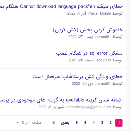
خطای میشه Cannot download language pack"en هنگام نصب
توسط
Partel Mobile
،
آذر 4، 2022
خاموش کردن بخش (کش کردن)
توسط
hamed01
،
بهمن 27، 2022
مشکل sql error در هنگام نصب
توسط
abc2008
،
اسفند 20، 2021
خطای ویژگی کش پرستاشاپ غیرفعال است
توسط
hamed01
،
دی 30، 2022
اضافه شدن گزینه available به گزینه های موجودی در پرستاشاپ
توسط
ahmadreyag4@gmail.com
،
شهریور 2، 2022
1
2
3
4
5
6
بعدی
صفحه 1 از 8