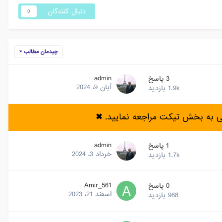
دنبال کنندگان
0
چیدمان مطالب
admin
3
پاسخ
آبان 9، 2024
1.9k
بازدید
ی به بخش تیکت مراجعه نمایید.
✖
admin
1
پاسخ
خرداد 3، 2024
1.7k
بازدید
Amir_561
0
پاسخ
اسفند 21، 2023
988
بازدید