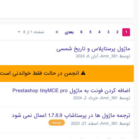
1
2
3
4
5
6
بعدی
صفحه 1 از 8
ماژول پرستاپلاس و تاریخ شمسی
توسط
Amir_561
،
آبان 6، 2024
⚠️ انجمن در حالت فقط خواندنی است 
اضافه کردن فونت به ماژول Prestashop tinyMCE pro
توسط
Amir_561
،
خرداد 2، 2024
ترجمه ماژول ها در پرستاشاپ 1.7.8.9 اعمال نمی شود
ترجمه
توسط
Amir_561
،
اسفند 21، 2023