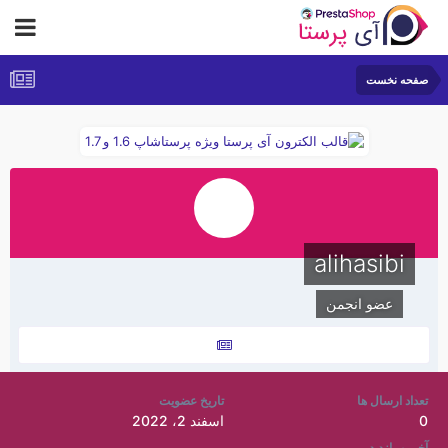
صفحه نخست
alihasibi
عضو انجمن
تعداد ارسال ها
تاریخ عضویت
0
اسفند 2، 2022
آخرین بازدید