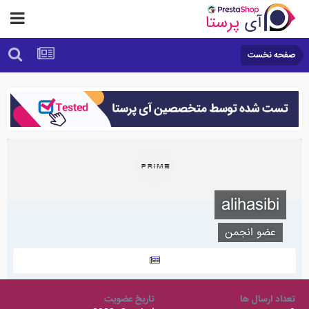
صفحه نخست
alihasibi
عضو انجمن
تعداد ارسال ها
تاریخ عضویت