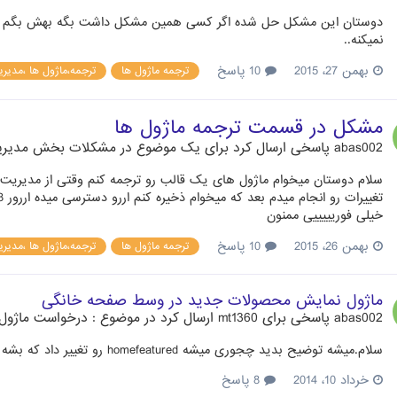
دوستان این مشکل حل شده اگر کسی همین مشکل داشت بگه بهش بگم یه
نمیکنه..
بهمن 27، 2015
10 پاسخ
ترجمه ماژول ها
ترجمه،ماژول ها ،مدیریت،bid
مشکل در قسمت ترجمه ماژول ها
abas002
پاسخی ارسال کرد برای یک موضوع در
مشکلات بخش مدیر
سلام دوستان میخوام ماژول های یک قالب رو ترجمه کنم وقتی از مدیریت
خیلی فوریییییی ممنون
بهمن 26، 2015
10 پاسخ
ترجمه ماژول ها
ترجمه،ماژول ها ،مدیریت،bid
ماژول نمایش محصولات جدید در وسط صفحه خانگی
abas002
پاسخی برای
mt1360
ارسال کرد در موضوع :
درخواست ماژول
سلام.میشه توضیح بدید چجوری میشه homefeatured رو تغییر داد که بشه محصولات جدید رو وسط صفحه اصلی نمایش داد؟
خرداد 10، 2014
8 پاسخ