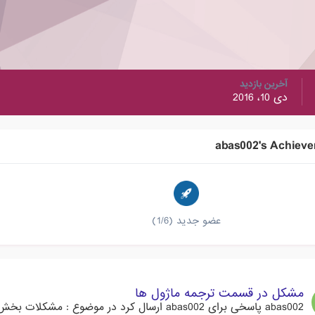
آخرین بازدید
دی 10، 2016
abas002's Achiev
عضو جدید (1/6)
مشکل در قسمت ترجمه ماژول ها
abas002
پاسخی برای
abas002
ارسال کرد در موضوع :
مشکلات بخش 