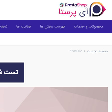
محصولات و خدمات
فهرست بخش ها
فعالیت ها
تخته 
abas002
صفحه نخست