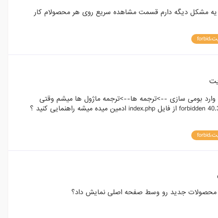
 مشکل دیگه دارم قسمت مشاهده سریع روی هر محصولام کار
for
یت
 وارد بومی سازی -->ترجمه ها-->ترجمه ماژول ها میشم وقتی
تغییرات رو انجام میدم بعد که میخوام ذخیره کنم اررو دسترسی میده اررور forbidden 40.3 از فایل index.php ادمین میده میشه راهنمایی کنید ؟
for