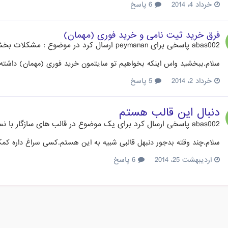
خرداد 4، 2014
6 پاسخ
فرق خرید ثیت نامی و خرید فوری (مهمان)
abas002
پاسخی برای
peymanan
ارسال کرد در موضوع :
مشکلات بخش
سلام.ببخشید واس اینکه بخواهیم تو سایتمون خرید فوری (مهمان) داشته ب
خرداد 2، 2014
5 پاسخ
دنبال این قالب هستم
abas002
پاسخی ارسال کرد برای یک موضوع در
قالب های سازگار با نسخه
سلام.چند وقته بدجور دنبهل قالبی شبیه به این هستم.کسی سراغ داره کمکم کنه لطفا. w.farshmashini.com
اردیبهشت 25، 2014
6 پاسخ