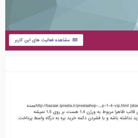
مشاهده فعالیت های این کاربر
با سلام خدمت اساتید و عزیزان از دوستان کسی هست که برای سفارشی سازی و اعمال تغییراتی در این قالب بتونه به من کمک کنه؟ http://bazaar.ipresta.ir/prestashop-...p-1-4-vip.html [start]عمده
تغییراتی که میخوام اعمال بشه تغییرات ظاهری هستش. ( رنگ پس زمینه و ... ) چند تغییر ساختاری هم فعلن به شرح زیر است : - این قالب ظاهرا مربوط به ورژن 1.4 هست، بر روی 1.5 نمیشه
رد! ) - کلن سبد خرید نداشته باشه و با فشردن دکمه خرید بره به درگاه واسط پرداخت.