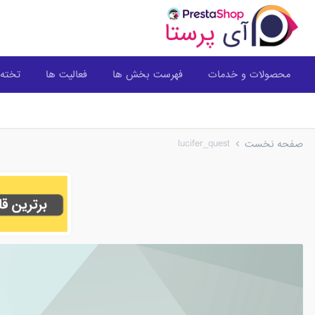
محصولات و خدمات
فهرست بخش ها
فعالیت ها
تخته 
lucifer_quest
صفحه نخست