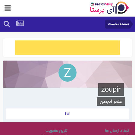
صفحه نخست
zoupir
عضو انجمن
تعداد ارسال ها
تاریخ عضویت