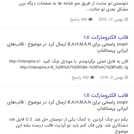
نتونستن تو سایت از طریق منو شاخه ها به صفحات دیگه برن.
مشکل بعدی تو حالت...
بهمن 12، 2016
492 پاسخ
قالب الکترومارکت 1.6
zoupir
پاسخی برای
B.A.H.M.A.N
ارسال کرد در موضوع :
قالب‌های
ایرانی پرستاشاپ
الان به فایل اصلی برگردوندم. با موبایل چک کنید. http://interspire.ir/
http://interspire.ir/8_%D8%A7%D9%84-%D8%AC%DB%8C-lg
بهمن 9، 2016
492 پاسخ
قالب الکترومارکت 1.6
zoupir
پاسخی برای
B.A.H.M.A.N
ارسال کرد در موضوع :
قالب‌های
ایرانی پرستاشاپ
یکم دیر چک کردین. با کمک یکی از دوستان حل شد. 2 تا فایل css
دستکاری شد. ولی فک کنم باید تو آپدیت قالب درست بشه این
موضوع