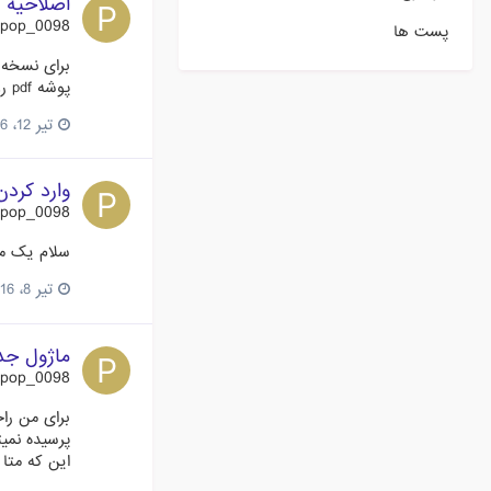
اصلاحیه نما
pop_0098
پست ها
پوشه pdf روت هاستتون اپلود کنید از حالت فشرده دربیارید اپلود کنید http://s7.picofile.com/file/8246961342/invoice.zip.html
تیر 12، 2016
وارد کردن 
pop_0098
سلام یک مش
تیر 8، 2016
ماژول جدی
pop_0098
برای من را
پرسیده نمی
این که متا تگ نماد