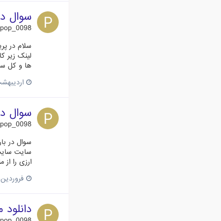
سوال در
pop_0098
سلام در پر
ها و کل سایت فعال
اردیبهشت 28، 
سوال در
pop_0098
سوال در بار
سایت سایت 
ارزی را از 
فروردین 9، 015
دانلود 
pop_0098