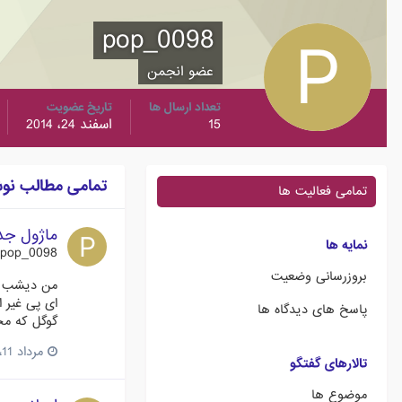
pop_0098
عضو انجمن
تعداد ارسال ها
تاریخ عضویت
15
اسفند 24، 2014
تمامی مطالب نوشته 
تمامی فعالیت ها
ماژول جدی
نمایه ها
pop_0098
بروزرسانی وضعیت
من دیشب تا
پاسخ های دیدگاه ها
گوگل که مخو
مرداد 11، 2016
تالارهای گفتگو
موضوع ها