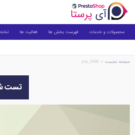
محصولات و خدمات
فهرست بخش ها
فعالیت ها
تخته 
pop_0098
صفحه نخست