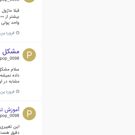
واحد پولی ر
فروردین 9، 015
مشکل د
pop_0098
سلام مشکل 
داده نمیشه
مشابه در او
فروردین 5، 015
آموزش تن
pop_0098
دقیق هست ا