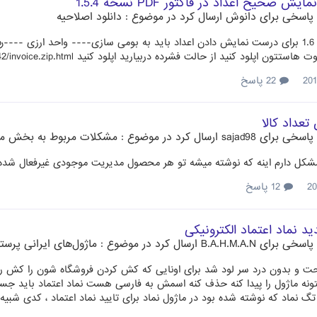
یش صحیح اعداد در فاکتور PDF نسخه 1.5.4
پاسخی برای
دانوش
ارسال کرد در موضوع :
دانلود اصلاحیه
22 پاسخ
تعداد کالا
پاسخی برای
sajad98
ارسال کرد در موضوع :
مشکلات مربوط به بخش م
کل دارم اینه که نوشته میشه تو هر محصول مدیریت موجودی غیرفعال شده 
12 پاسخ
د نماد اعتماد الکترونیکی
پاسخی برای
B.A.H.M.A.N
ارسال کرد در موضوع :
ماژول‌های ایرانی پرست
حت و بدون درد سر لود شد برای اونایی که کش کردن فروشگاه شون را کش را 
تونه ماژول را پیدا کنه حذف کنه اسمش به فارسی هست نماد اعتماد باید جست
 که نوشته شده بود در ماژول نماد برای تایید نماد اعتماد ، کدی شبیه <meta name="enamad" content="300044712"/> به شما داده شده