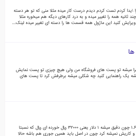
تحان کردم رو نسخه ۱.۶ جواب نداد این کاژول را \یدا کردم تست کردم دیدم درست کار میده مثلا منی که تو هر دسته
تو چند ثانیه همه را تغییر میده و به درد کارهای دیگه هم میخوره مثلا
را ویرایش کنید این ماژول همه قسمت ها را دسته ای تغییر میده لینک...
ها
جرا میشه تو پست های فروشگاه من ولی هیچ چیزی تو پست نمایش
یشه یک راهنمایی کنید چه شکلی میشه برطرفش کرد تا پست های
این تغییری که میکنه نرخ دلار به ریال هست که نمیدونم از کجای اینترنت میاره تو نسخه ۱.۶ چون دقیق میشه ۱ دلار یعنی ۳۲۰۰۰ ریال خورده ای ریال که نسبتا
و کاریش نمیشه کرد چون در اصل باید همین جوری هم باشه حالا