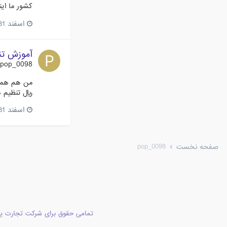
کشور ما این
اسفند 31، 2014
آموزش تن
pop_0098
من هم همین 
ریال تنظیم ش
اسفند 31، 2014
pop_0098
صفحه نخست
تمامی حقوق برای شرکت تجارت پا