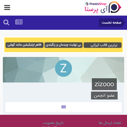
صفحه نخست
zizooo
عضو انجمن
تعداد ارسال ها
تاریخ عضویت