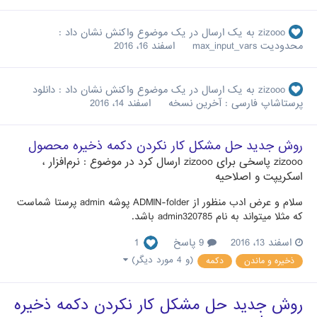
zizooo
به یک ارسال در یک موضوع واکنش نشان داد :
محدودیت max_input_vars
اسفند 16، 2016
zizooo
به یک ارسال در یک موضوع واکنش نشان داد :
دانلود
پرستاشاپ فارسی : آخرین نسخه
اسفند 14، 2016
روش جدید حل مشکل کار نکردن دکمه ذخیره محصول
zizooo
پاسخی برای
zizooo
ارسال کرد در موضوع :
نرم‌افزار ،
اسکریپت و اصلاحیه
سلام و عرض ادب منظور از ADMIN-folder پوشه admin پرستا شماست
که مثلا میتواند به نام admin320785 باشد.
اسفند 13، 2016
9 پاسخ
1
(و 4 مورد دیگر)
ذخیره و ماندن
دکمه
روش جدید حل مشکل کار نکردن دکمه ذخیره