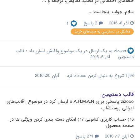
خطاهای احتمالی در نصب، نمایش، ترجمه و ...
سلام. جواب اینجاست:...
آذر 6، 2016
2 پاسخ
1
مشکل در دسترسی به سبدهای خرید
zizooo
به یک ارسال در یک موضوع واکنش نشان داد :
قالب
دستچین
آذر 6، 2016
hj98
شروع به دنبال کردن
zizooo
کرد
آبان 20، 2016
قالب دستچین
zizooo
پاسخی برای
B.A.H.M.A.N
ارسال کرد در موضوع :
قالب‌های
ایرانی پرستاشاپ
16) حساب کاربری کشویی 17) امکان دسته بندی کردن ویژگی ها در
صفحه محصول
آبان 17، 2016
271 پاسخ