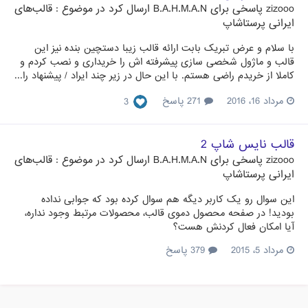
zizooo
پاسخی برای
B.A.H.M.A.N
ارسال کرد در موضوع :
قالب‌های
ایرانی پرستاشاپ
با سلام و عرض تبریک بابت ارائه قالب زیبا دستچین بنده نیز این
قالب و ماژول شخصی سازی پیشرفته اش را خریداری و نصب کردم و
کاملا از خریدم راضی هستم. با این حال در زیر چند ایراد / پیشنهاد را...
مرداد 16، 2016
271 پاسخ
3
قالب نایس شاپ 2
zizooo
پاسخی برای
B.A.H.M.A.N
ارسال کرد در موضوع :
قالب‌های
ایرانی پرستاشاپ
این سوال رو یک کاربر دیگه هم سوال کرده بود که جوابی نداده
بودید! در صفحه محصول دموی قالب، محصولات مرتبط وجود نداره،
آیا امکان فعال کردنش هست؟
مرداد 5، 2015
379 پاسخ