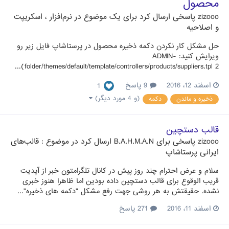
محصول
zizooo
پاسخی ارسال کرد برای یک موضوع در
نرم‌افزار ، اسکریپت
و اصلاحیه
حل مشکل کار نکردن دکمه ذخیره محصول در پرستاشاپ فایل زیر رو
ویرایش کنید: ADMIN-
folder/themes/default/template/controllers/products/suppliers.tpl 2)...
اسفند 12، 2016
9 پاسخ
1
(و 4 مورد دیگر)
ذخیره و ماندن
دکمه
قالب دستچین
zizooo
پاسخی برای
B.A.H.M.A.N
ارسال کرد در موضوع :
قالب‌های
ایرانی پرستاشاپ
سلام و عرض احترام چند روز پیش در کانال تلگرامتون خبر از آپدیت
قریب الوقوع برای قالب دستچین داده بودین اما ظاهرا هنوز خبری
نشده. حقیقتش به هر روشی جهت رفع مشکل "دکمه های ذخیره"...
اسفند 11، 2016
271 پاسخ