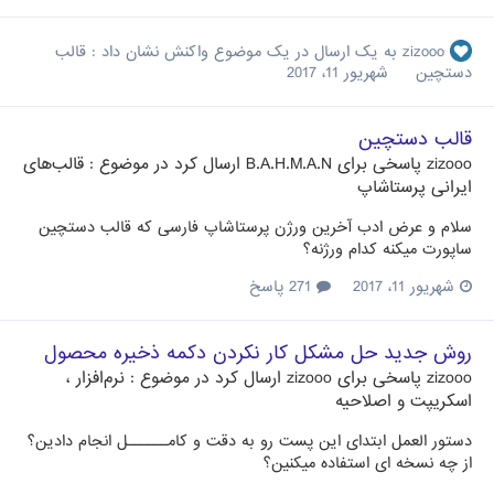
zizooo
به یک ارسال در یک موضوع واکنش نشان داد :
قالب
دستچین
شهریور 11، 2017
قالب دستچین
zizooo
پاسخی برای
B.A.H.M.A.N
ارسال کرد در موضوع :
قالب‌های
ایرانی پرستاشاپ
سلام و عرض ادب آخرین ورژن پرستاشاپ فارسی که قالب دستچین
ساپورت میکنه کدام ورژنه؟
شهریور 11، 2017
271 پاسخ
روش جدید حل مشکل کار نکردن دکمه ذخیره محصول
zizooo
پاسخی برای
zizooo
ارسال کرد در موضوع :
نرم‌افزار ،
اسکریپت و اصلاحیه
دستور العمل ابتدای این پست رو به دقت و کامــــــل انجام دادین؟
از چه نسخه ای استفاده میکنین؟