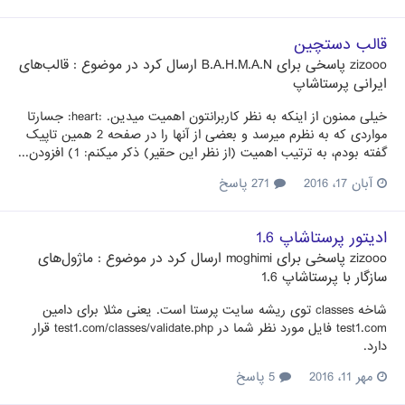
قالب دستچین
zizooo
پاسخی برای
B.A.H.M.A.N
ارسال کرد در موضوع :
قالب‌های
ایرانی پرستاشاپ
خیلی ممنون از اینکه به نظر کاربرانتون اهمیت میدین. :heart: جسارتا
مواردی که به نظرم میرسد و بعضی از آنها را در صفحه 2 همین تاپیک
گفته بودم، به ترتیب اهمیت (از نظر این حقیر) ذکر میکنم: 1) افزودن...
آبان 17، 2016
271 پاسخ
ادیتور پرستاشاپ 1.6
zizooo
پاسخی برای
moghimi
ارسال کرد در موضوع :
ماژول‌های
سازگار با پرستاشاپ 1.6
شاخه classes توی ریشه سایت پرستا است. یعنی مثلا برای دامین
test1.com فایل مورد نظر شما در test1.com/classes/validate.php قرار
دارد.
مهر 11، 2016
5 پاسخ