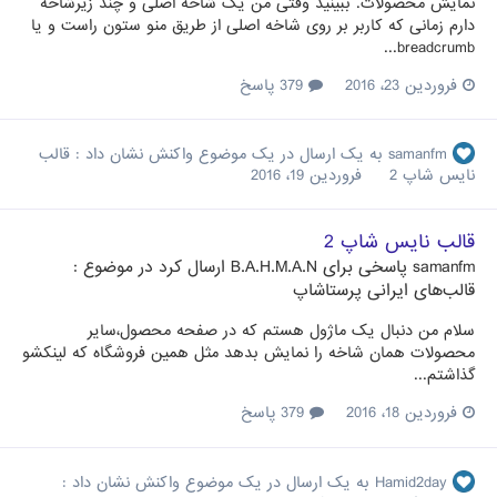
نمایش محصولات. ببینید وقتی من یک شاخه اصلی و چند زیرشاخه
دارم زمانی که کاربر بر روی شاخه اصلی از طریق منو ستون راست و یا
breadcrumb...
فروردین 23، 2016
379 پاسخ
samanfm
به یک ارسال در یک موضوع واکنش نشان داد :
قالب
نایس شاپ 2
فروردین 19، 2016
قالب نایس شاپ 2
samanfm
پاسخی برای
B.A.H.M.A.N
ارسال کرد در موضوع :
قالب‌های ایرانی پرستاشاپ
سلام من دنبال یک ماژول هستم که در صفحه محصول،سایر
محصولات همان شاخه را نمایش بدهد مثل همین فروشگاه که لینکشو
گذاشتم...
فروردین 18، 2016
379 پاسخ
Hamid2day
به یک ارسال در یک موضوع واکنش نشان داد :