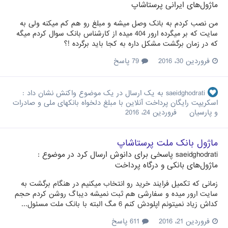
ماژول‌های ایرانی پرستاشاپ
من نصب کردم به بانک وصل میشه و مبلغ رو هم کم میکنه ولی به
سایت که بر میگرده ارور 404 میده از کارشناس بانک سوال کردم میگه
که در زمان برگشت مشکل داره به کجا باید برگرده !؟
فروردین 30، 2016
79 پاسخ
saeidghodrati
به یک ارسال در یک موضوع واکنش نشان داد :
اسکریپت رایگان پرداخت آنلاین با مبلغ دلخواه بانکهای ملی و صادرات
و پارسیان
فروردین 24، 2016
ماژول بانک ملت پرستاشاپ
saeidghodrati
پاسخی برای
دانوش
ارسال کرد در موضوع :
ماژول‌های بانکی و درگاه پرداخت
زمانی که تکمیل فرایند خرید رو انتخاب میکنیم در هنگام برگشت به
سایت ارور میده و سفارشی هم ثبت نمیشه دیباگ روشن کردم حجم
کداش زیاد نمیتونم اپلودش کنم 6 مگ البته با بانک ملت مسئول...
فروردین 21، 2016
611 پاسخ