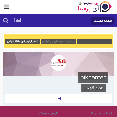
صفحه نخست
hikcenter
عضو انجمن
تعداد ارسال ها
تاریخ عضویت