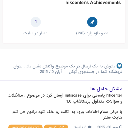
hikcenter's Achievements
1
عضو تازه وارد (2/6)
اعتبار در سایت
دانوش
به یک ارسال در یک موضوع واکنش نشان داد :
عنوان
فروشگاه شما در جستجوی گوگل
آبان 10، 2015
مشکل حامل ها
hikcenter
پاسخی برای
nafiscase
ارسال کرد در موضوع :
مشکلات
و سؤالات متداول پرستاشاپ 1.6
با عرض سلام اطلاعات ورود به اکانت رو لطف کنید براتون حل کنم
هایک سنتر
مهر 26، 2015
3 پاسخ
کالای نفیس
www.nafiscase.com