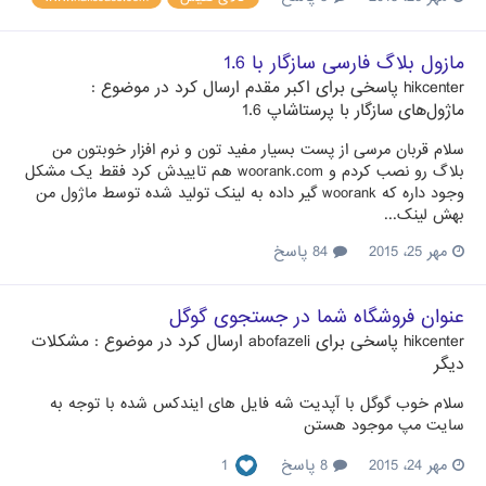
مازول بلاگ فارسی سازگار با 1.6
hikcenter
پاسخی برای
اکبر مقدم
ارسال کرد در موضوع :
ماژول‌های سازگار با پرستاشاپ 1.6
سلام قربان مرسی از پست بسیار مفید تون و نرم افزار خوبتون من
بلاگ رو نصب کردم و woorank.com هم تاییدش کرد فقط یک مشکل
وجود داره که woorank گیر داده به لینک تولید شده توسط ماژول من
بهش لینک...
مهر 25، 2015
84 پاسخ
عنوان فروشگاه شما در جستجوی گوگل
hikcenter
پاسخی برای
abofazeli
ارسال کرد در موضوع :
مشکلات
دیگر
سلام خوب گوگل با آپدیت شه فایل های ایندکس شده با توجه به
سایت مپ موجود هستن
مهر 24، 2015
8 پاسخ
1