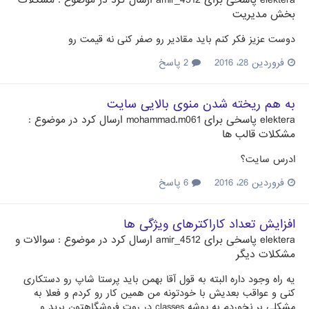
بخش مدیریت
دوست عزیز فکر کنم باید مقادیر رو صفر کنی نه قیمت رو
فروردین 28، 2016
2 پاسخ
به هم ریخته شدن منوی بالایی سایت
elektera
پاسخی برای
mohammad.m061
ارسال کرد در موضوع :
مشکلات قالب ها
ادرس سایت؟
فروردین 26، 2016
6 پاسخ
افزایش تعداد کاراکترهای ویژگی ها
elektera
پاسخی برای
amir_4512
ارسال کرد در موضوع :
سوالات و
مشکلات دیگر
یه راه وجود داره البته به قول آقا بهمن باید پرستا شاپ رو دستکاری
کنی و عواقب بعدیش با خودتونه من همین کار رو کردم و فعلا به
مشکلی بر نخوردم به پوشه classes در روت فروشگاهتون برید و