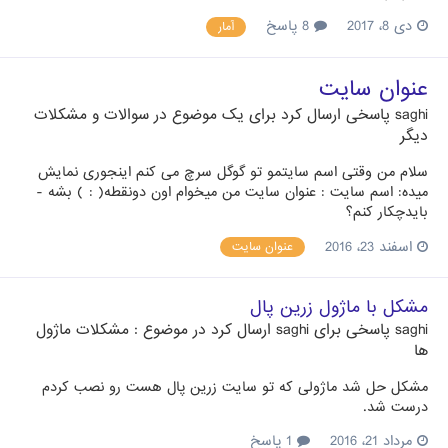
دی 8، 2017
8 پاسخ
آمار
عنوان سایت
saghi
پاسخی ارسال کرد برای یک موضوع در
سوالات و مشکلات
دیگر
سلام من وقتی اسم سایتمو تو گوگل سرچ می کنم اینجوری نمایش
میده: اسم سایت : عنوان سایت من میخوام اون دونقطه( : ) بشه -
بایدچکار کنم؟
اسفند 23، 2016
عنوان سایت
مشکل با ماژول زرین پال
saghi
پاسخی برای
saghi
ارسال کرد در موضوع :
مشکلات ماژول
ها
مشکل حل شد ماژولی که تو سایت زرین پال هست رو نصب کردم
درست شد.
مرداد 21، 2016
1 پاسخ