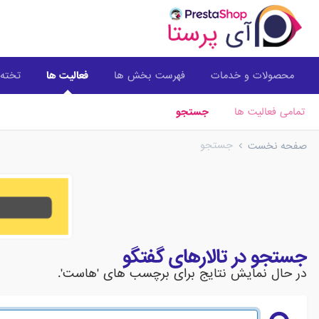
محصولات و خدمات
فهرست بخش ها
فعالیت ها
تخته 
تمامی فعالیت ها
جستجو
جستجو
صفحه نخست
جستجو در تالارهای گفتگو
در حال نمایش نتایج برای برچسب های 'هاست'.