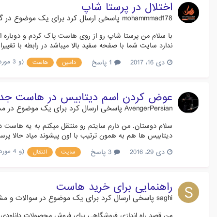
اختلال در پرستا شاپ
mohammmad178
پاسخی ارسال کرد برای یک موضوع در
گ
با سلام من پرستا شاپ رو از روی هاست پاک کردم و دوباره 
ندارد سایت شما با صفحه سفید بالا میباشد در رابطه با تغییرات فایل های index.php و htaccess با برنامه
(و 3 مورد دیگر)
دی 16، 2017
1 پاسخ
دامین
هاست
عوض کردن اسم دیتابیس در هاست جدی
AvengerPersian
پاسخی ارسال کرد برای یک موضوع در
مش
سلام دوستان. من دارم سایتم رو منتقل میکنم به یه هاست 
دیتابیس ها هم به همون ترتیب با اون پیشوند میاد حالا پرستا
(و 4 مورد دیگر)
دی 29، 2016
3 پاسخ
سایت
انتقال
راهنمایی برای خرید هاست
saghi
پاسخی ارسال کرد برای یک موضوع در
سوالات و مش