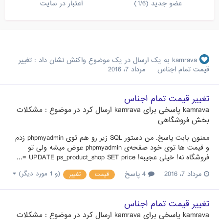
عضو جدید (1/6)
اعتبار در سایت
kamrava
به یک ارسال در یک موضوع واکنش نشان داد :
تغییر
قیمت تمام اجناس
مرداد 7، 2016
تغییر قیمت تمام اجناس
kamrava
پاسخی برای
kamrava
ارسال کرد در موضوع :
مشکلات
بخش فروشگاهی
ممنون بابت پاسخ. من دستور SQL زیر رو هم توی phpmyadmin زدم
و قیمت ها توی خود صفحه‌ی phpmyadmin عوض میشه ولی تو
فروشگاه نه! خیلی عجیبه! UPDATE ps_product_shop SET price =...
مرداد 7، 2016
4 پاسخ
(و 1 مورد دیگر)
قیمت
تغییر
تغییر قیمت تمام اجناس
kamrava
پاسخی برای
kamrava
ارسال کرد در موضوع :
مشکلات