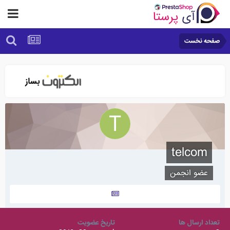
صفحه نخست
telcom
عضو انجمن
تعداد ارسال ها
تاریخ عضویت